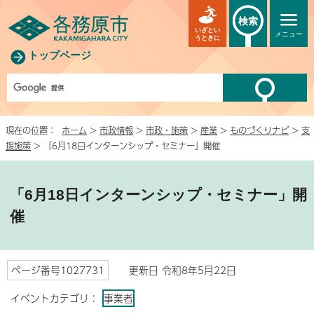
検索
いざとい
メニュー
うときに
トップページ
現在の位置：
ホーム
>
市政情報
>
市政・施策
>
産業
>
ものづくりナビ
>
支
援施策
> 「6月18日インターンシップ・セミナー」開催
「6月18日インターンシップ・セミナー」開
催
ページ番号1027731
更新日 令和8年5月22日
イベントカテゴリ：
事業者