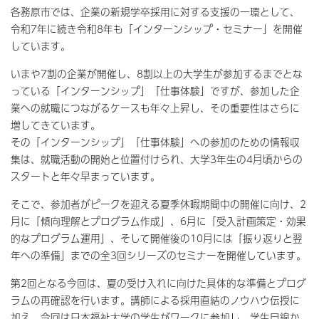
各務原市では、企業の新規学卒採用に対する支援の一環として、
令和7年に続き令和8年も「インターンシップ・セミナー」を開催
しています。
いまや7割の企業が開催し、8割以上の大学生が参加するまでとな
っている「インターンシップ」「仕事体験」ですが、参加した企
業への就職につながるケースも年々上昇し、その重要性はさらに
増してきています。
その「インターンシップ」「仕事体験」への参加のための情報収
集は、就職活動の開始と位置付けられ、大学3年生の4月頃からの
スタートと年々早まっています。
そこで、参加者がピークを迎える夏季休暇期間中の開催に向け、2
月に「傾向理解とプログラム作成」、6月に「受入計画策定・効果
的なプログラム運用」、そして開催後の10月には「振り返りと翌
年への準備」までの全3回シリーズのセミナーを開催しています。
第2回となる今回は、夏の受け入れに向けた具体的な準備とプログ
ラムの再確認を行います。講師による採用直結のノウハウ伝授に
加え、今回は日本福祉大学の学生がワークに参加し、学生目線か