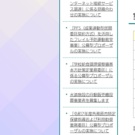
ンターネット接続サービ
ス調達」に係る見積合わ
せの実施について
「PFS（成果連動型民間
委託契約方式）を活用し
たフレイル予防運動教室
事業」公募型プロポーザ
ルの実施について
「学校給食調理場整備基
本方針策定業務委託」に
係る公募型プロポーザル
の実施について
水道施設の自動販売機設
置事業者を募集します
「令和7年度各務原市特定
保健指導および利用勧奨
業務委託」公募型プロポ
ーザルの実施について