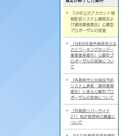
選定が終了した案件
「LINE公式アカウント情
報配信システム構築およ
び運用業務委託」公募型
プロポーザルの実施
「令和8年度各務原市ふる
さとワーキングホリデー
事業業務委託」公募型プ
ロポーザルの実施につい
て
「各務原市公共施設予約
システム更新・運用業務
委託」に係る公募型プロ
ポーザルの実施について
「各務原リバーサイド
21」指定管理者の募集に
ついて
「KET(各務原英語指導助