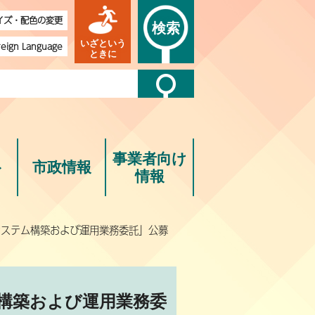
イズ・配色の変更
検索
いざという
reign Language
ときに
事業者向け
ト
市政情報
情報
信システム構築および運用業務委託」公募
ム構築および運用業務委