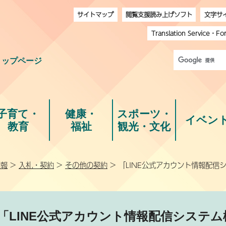
サイトマップ
閲覧支援読み上げソフト
文字サ
Translation Service
・
Fo
トップページ
子育て・
健康・
スポーツ・
イベン
教育
福祉
観光・文化
情報
>
入札・契約
>
その他の契約
> 「LINE公式アカウント情報配
「LINE公式アカウント情報配信システ