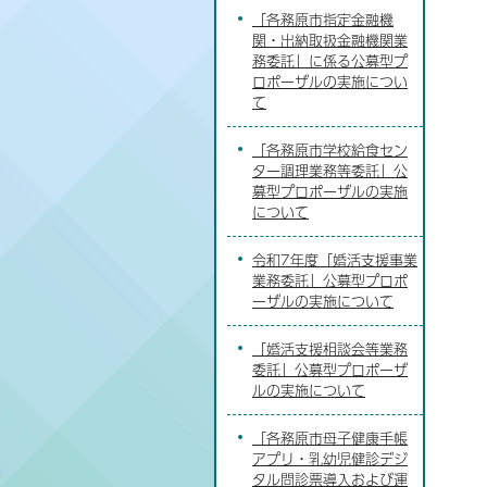
「各務原市指定金融機
関・出納取扱金融機関業
務委託」に係る公募型プ
ロポーザルの実施につい
て
「各務原市学校給食セン
ター調理業務等委託」公
募型プロポーザルの実施
について
令和7年度「婚活支援事業
業務委託」公募型プロポ
ーザルの実施について
「婚活支援相談会等業務
委託」公募型プロポーザ
ルの実施について
「各務原市母子健康手帳
アプリ・乳幼児健診デジ
タル問診票導入および運