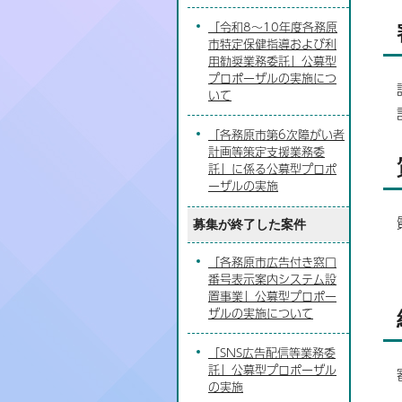
「令和8～10年度各務原
市特定保健指導および利
用勧奨業務委託」公募型
プロポーザルの実施につ
いて
「各務原市第6次障がい者
計画等策定支援業務委
託」に係る公募型プロポ
ーザルの実施
募集が終了した案件
「各務原市広告付き窓口
番号表示案内システム設
置事業」公募型プロポー
ザルの実施について
「SNS広告配信等業務委
託」公募型プロポーザル
の実施