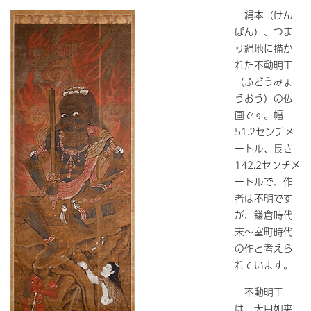
絹本（けん
ぽん）、つま
り絹地に描か
れた不動明王
（ふどうみょ
うおう）の仏
画です。幅
51.2センチメ
ートル、長さ
142.2センチメ
ートルで、作
者は不明です
が、鎌倉時代
末～室町時代
の作と考えら
れています。
不動明王
は、大日如来