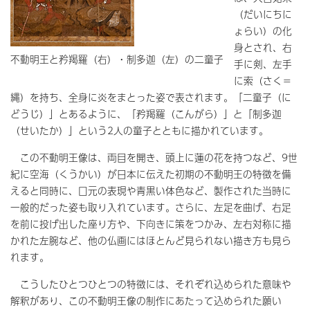
（だいにちに
ょらい）の化
身とされ、右
不動明王と矜羯羅（右）・制多迦（左）の二童子
手に剣、左手
に索（さく＝
縄）を持ち、全身に炎をまとった姿で表されます。「二童子（に
どうじ）」とあるように、「矜羯羅（こんがら）」と「制多迦
（せいたか）」という2人の童子とともに描かれています。
この不動明王像は、両目を開き、頭上に蓮の花を持つなど、9世
紀に空海（くうかい）が日本に伝えた初期の不動明王の特徴を備
えると同時に、口元の表現や青黒い体色など、製作された当時に
一般的だった姿も取り入れています。さらに、左足を曲げ、右足
を前に投げ出した座り方や、下向きに策をつかみ、左右対称に描
かれた左腕など、他の仏画にはほとんど見られない描き方も見ら
れます。
こうしたひとつひとつの特徴には、それぞれ込められた意味や
解釈があり、この不動明王像の制作にあたって込められた願い