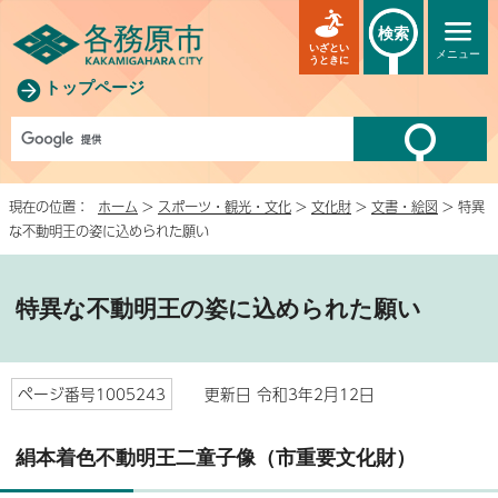
検索
いざとい
メニュー
うときに
トップページ
現在の位置：
ホーム
>
スポーツ・観光・文化
>
文化財
>
文書・絵図
> 特異
な不動明王の姿に込められた願い
特異な不動明王の姿に込められた願い
ページ番号1005243
更新日 令和3年2月12日
絹本着色不動明王二童子像（市重要文化財）