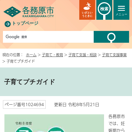
検索
いざとい
メニュー
うときに
トップページ
現在の位置：
ホーム
>
子育て・教育
>
子育て支援・相談
>
子育て支援事業
> 子育てプチガイド
子育てプチガイド
ページ番号1024694
更新日 令和8年5月21日
各務原市
では、妊
娠期から