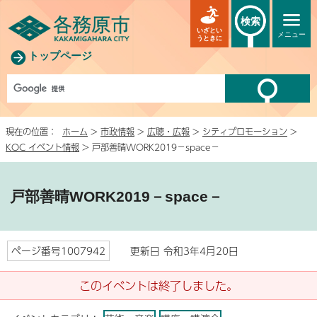
検索
いざとい
メニュー
うときに
トップページ
現在の位置：
ホーム
>
市政情報
>
広聴・広報
>
シティプロモーション
>
KOC イベント情報
> 戸部善晴WORK2019－space－
戸部善晴WORK2019－space－
ページ番号1007942
更新日 令和3年4月20日
このイベントは終了しました。