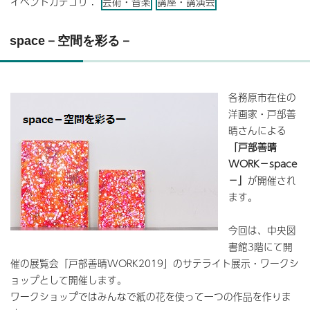
イベントカテゴリ：
芸術・音楽
講座・講演会
space－空間を彩る－
各務原市在住の
洋画家・戸部善
晴さんによる
「戸部善晴
WORK－space
－」
が開催され
ます。
今回は、中央図
書館3階にて開
催の展覧会「戸部善晴WORK2019」のサテライト展示・ワークシ
ョップとして開催します。
ワークショップではみんなで紙の花を使って一つの作品を作りま