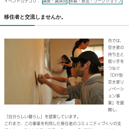
イベントカテゴリ：
講座・講演会
体験・参加・ワークショップ
移住者と交流しませんか。
市では、
空き家の
持ち主と
借り手を
つなぐ
「DIY型
空き家リ
ノベーシ
ョン事
業」を展
開し、
「自分らしい暮らし」を提案しています。
これまで、この事業を利用した移住者のコミュニティづくりの支