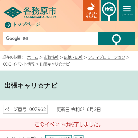
検索
いざとい
メニュー
うときに
トップページ
現在の位置：
ホーム
>
市政情報
>
広聴・広報
>
シティプロモーション
>
KOC イベント情報
> 出張キャリ☆ナビ
出張キャリ☆ナビ
ページ番号1007962
更新日 令和6年8月2日
このイベントは終了しました。