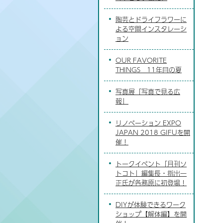
陶芸とドライフラワーに
よる空間インスタレーシ
ョン
OUR FAVORITE
THINGS 11年目の夏
写真展「写真で見る広
報」
リノベーション EXPO
JAPAN 2018 GIFUを開
催！
トークイベント「月刊ソ
トコト」編集長・指出一
正氏が各務原に初登場！
DIYが体験できるワーク
ショップ【解体編】を開