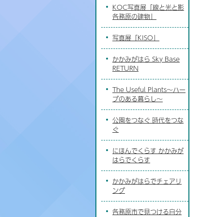
KOC写真展「線と光と影
各務原の建物」
写真展「KISO」
かかみがはら Sky Base
RETURN
The Useful Plants～ハー
ブのある暮らし～
公園をつなぐ 時代をつな
ぐ
にほんでくらす かかみが
はらでくらす
かかみがはらでチェアリ
ング
各務原市で見つける自分