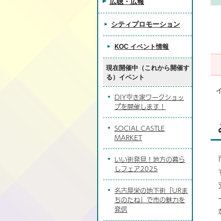
広聴・広報
シティプロモーション
KOC イベント情報
現在開催中（これから開催す
る）イベント
DIY空き家ワークショッ
プを開催します！
SOCIAL CASTLE
MARKET
いい街発見！地方の暮ら
しフェア2025
名古屋栄の地下街「URま
ちのたね」で市の魅力を
発信