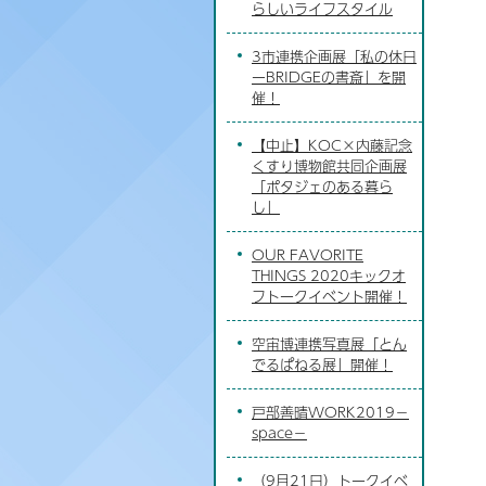
らしいライフスタイル
3市連携企画展「私の休日
ーBRIDGEの書斎」を開
催！
【中止】KOC×内藤記念
くすり博物館共同企画展
「ポタジェのある暮ら
し」
OUR FAVORITE
THINGS 2020キックオ
フトークイベント開催！
空宙博連携写真展「とん
でるぱねる展」開催！
戸部善晴WORK2019－
space－
（9月21日）トークイベ