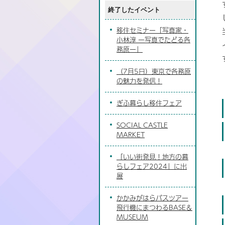
終了したイベント
移住セミナー「写真家・
小林淳 ー写真でたどる各
務原ー」
（7月5日）東京で各務原
の魅力を発信！
ぎふ暮らし移住フェア
SOCIAL CASTLE
MARKET
「いい街発見！地方の暮
らしフェア2024」に出
展
かかみがはらバスツアー
飛行機にまつわるBASE＆
MUSEUM