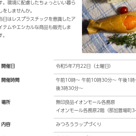
す。環境に配慮したちょっといい暮ら
しをしませんか。
当日はレスプラスチックを意識したア
イテムやエシカルな商品も販売しま
す。
開催日
令和5年7月22日（土曜日）
開催時間
午前10時～ 午前10時30分～ 午後1時
後3時30分～
場所
無印良品イオンモール各務原
イオンモール各務原2階（那加萱場町3-
内容
みつろうラップづくり