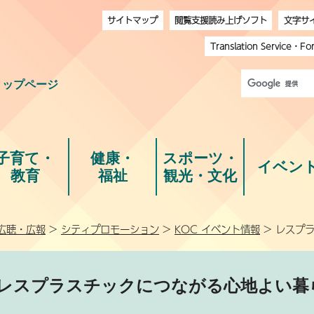
サイトマップ
閲覧支援読み上げソフト
文字サ
Translation Service
・
Fo
トップページ
子育て・
健康・
スポーツ・
イベン
教育
福祉
観光・文化
広聴・広報
>
シティプロモーション
>
KOC イベント情報
> レスプ
レスプラスチックにつながる心地よい暮