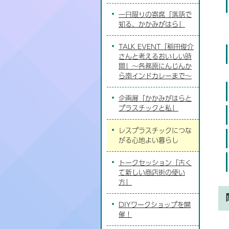
一日限りの寄席「落語で
知る、かかみがはら」
TALK EVENT「稲田俊介
さんと考えるおいしい時
間」～各務原にんじんか
ら南インドカレーまで～
企画展「かかみがはらと
プラスチックと私」
レスプラスチックにつな
がる心地よい暮らし
トークセッション「古く
て新しい商店街の使い
方」
DIYワークショップを開
催！