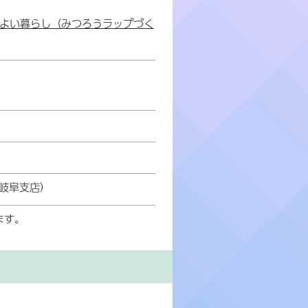
地よい暮らし（みつろうラップづく
p-岐阜支店）
ます。