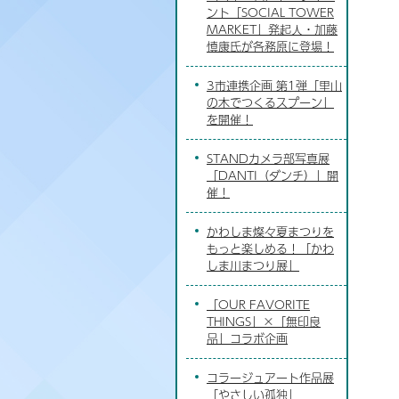
ント「SOCIAL TOWER
MARKET」発起人・加藤
慎康氏が各務原に登場！
3市連携企画 第1弾「里山
の木でつくるスプーン」
を開催！
STANDカメラ部写真展
「DANTI（ダンチ）」開
催！
かわしま燦々夏まつりを
もっと楽しめる！「かわ
しま川まつり展」
「OUR FAVORITE
THINGS」×「無印良
品」コラボ企画
コラージュアート作品展
「やさしい孤独」