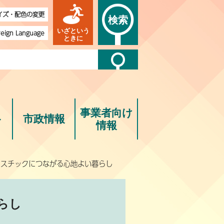
イズ・配色の変更
検索
いざという
reign Language
ときに
事業者向け
ト
市政情報
情報
ラスチックにつながる心地よい暮らし
らし