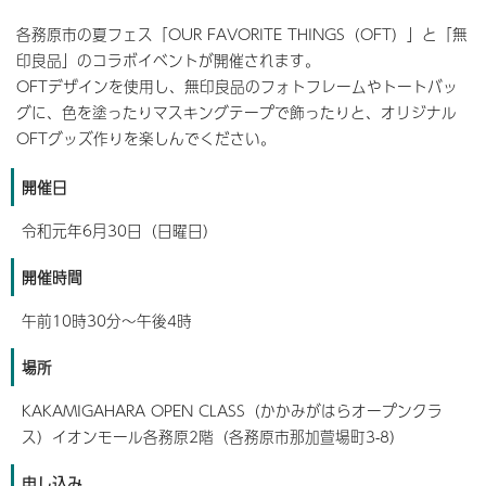
各務原市の夏フェス「OUR FAVORITE THINGS（OFT）」と「無
印良品」のコラボイベントが開催されます。
OFTデザインを使用し、無印良品のフォトフレームやトートバッ
グに、色を塗ったりマスキングテープで飾ったりと、オリジナル
OFTグッズ作りを楽しんでください。
開催日
令和元年6月30日（日曜日）
開催時間
午前10時30分～午後4時
場所
KAKAMIGAHARA OPEN CLASS（かかみがはらオープンクラ
ス）イオンモール各務原2階（各務原市那加萱場町3-8）
申し込み