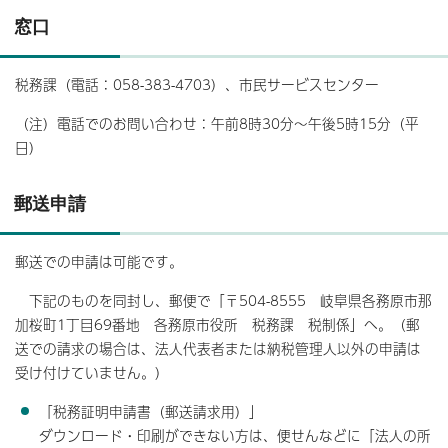
窓口
税務課（電話：058-383-4703）、市民サービスセンター
（注）電話でのお問い合わせ：午前8時30分～午後5時15分（平
日）
郵送申請
郵送での申請は可能です。
下記のものを同封し、郵便で「〒504-8555 岐阜県各務原市那
加桜町1丁目69番地 各務原市役所 税務課 税制係」へ。（郵
送での請求の場合は、法人代表者または納税管理人以外の申請は
受け付けていません。）
「税務証明申請書（郵送請求用）」
ダウンロード・印刷ができない方は、便せんなどに「法人の所