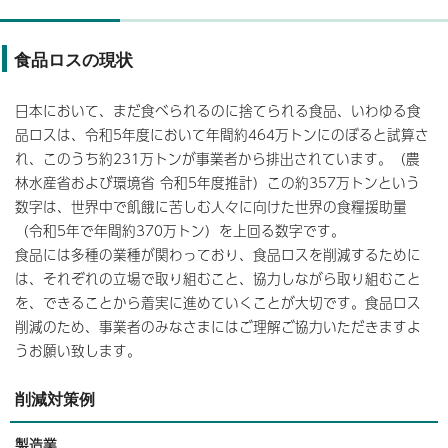
食品ロスの現状
日本において、まだ食べられるのに捨てられる食品、いわゆる食
品ロスは、令和5年度において年間約464万トンにのぼると試算さ
れ、このうち約231万トンが事業者から排出されています。（農
林水産省および環境省 令和5年度推計）この約357万トンという
数字は、世界中で飢餓に苦しむ人々に向けた世界の食糧援助量
（令和5年で年間約370万トン）を上回る数字です。
食品には多種の業種が関わっており、食品ロスを削減するために
は、それぞれの立場で取り組むこと、協力しながら取り組むこと
を、できることから着実に進めていくことが大切です。食品ロス
削減のため、事業者のみなさまにはご理解ご協力いただきますよ
うお願い致します。
削減対策例
製造業