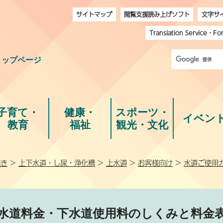
サイトマップ
閲覧支援読み上げソフト
文字サ
Translation Service
・
Fo
トップページ
子育て・
健康・
スポーツ・
イベン
教育
福祉
観光・文化
続き
>
上下水道・し尿・浄化槽
>
上水道
>
お客様向け
>
水道ご使用
水道料金・下水道使用料のしくみと料金