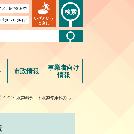
イズ・配色の変更
検索
いざという
reign Language
ときに
事業者向け
ト
市政情報
情報
ガイド
> 水道料金・下水道使用料のし
表