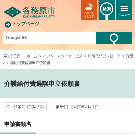
検索
いざとい
メニュー
うときに
トップページ
現在の位置：
ホーム
>
インターネットサービス
>
申請書ダウンロード
>
介護
> 介護給付費過誤申立依頼書
介護給付費過誤申立依頼書
ページ番号1004774
更新日 令和7年4月1日
申請書類名