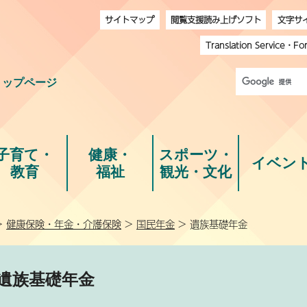
サイトマップ
閲覧支援読み上げソフト
文字サ
Translation Service
・
Fo
トップページ
子育て・
健康・
スポーツ・
イベン
教育
福祉
観光・文化
>
健康保険・年金・介護保険
>
国民年金
> 遺族基礎年金
遺族基礎年金