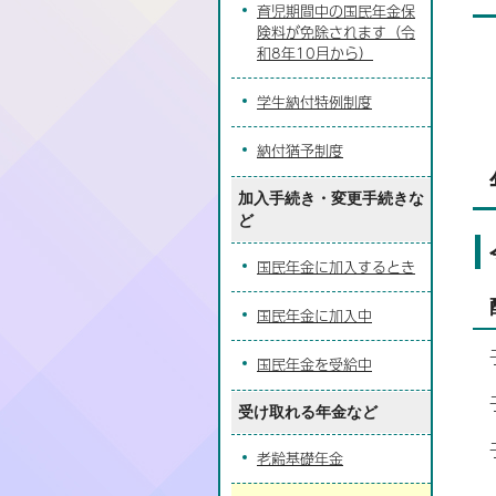
育児期間中の国民年金保
険料が免除されます（令
和8年10月から）
学生納付特例制度
納付猶予制度
加入手続き・変更手続きな
ど
国民年金に加入するとき
国民年金に加入中
国民年金を受給中
受け取れる年金など
老齢基礎年金