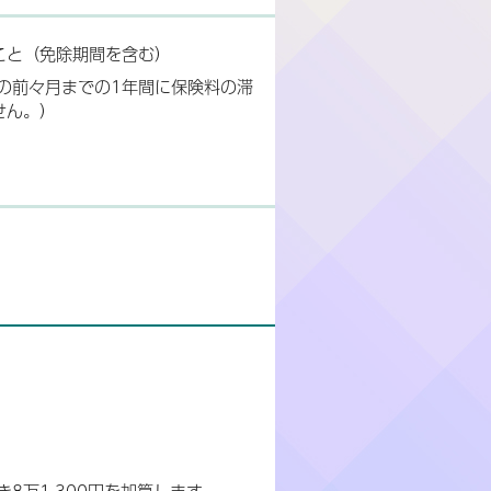
こと（免除期間を含む）
の前々月までの1年間に保険料の滞
せん。）
8万1,300円を加算します。