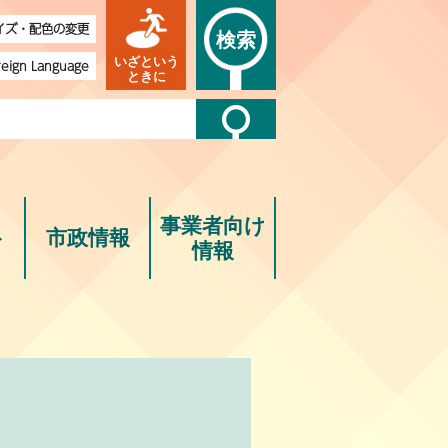
イズ・配色の変更
検索
いざという
reign Language
ときに
事業者向け
ト
市政情報
情報