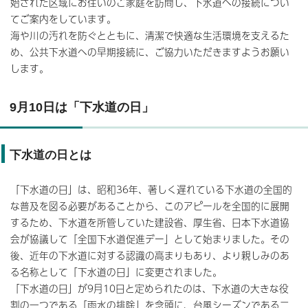
始された区域にお住いのご家庭を訪問し、下水道への接続につい
てご案内をしています。
海や川の汚れを防ぐとともに、清潔で快適な生活環境を支えるた
め、公共下水道への早期接続に、ご協力いただきますようお願い
します。
9月10日は「下水道の日」
下水道の日とは
「下水道の日」は、昭和36年、著しく遅れている下水道の全国的
な普及を図る必要があることから、このアピールを全国的に展開
するため、下水道を所管していた建設省、厚生省、日本下水道協
会が協議して「全国下水道促進デー」として始まりました。その
後、近年の下水道に対する認識の高まりもあり、より親しみのあ
る名称として「下水道の日」に変更されました。
「下水道の日」が9月10日と定められたのは、下水道の大きな役
割の一つである「雨水の排除」を念頭に、台風シーズンである二