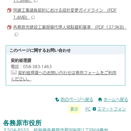
11.3MB）
営繕工事請負契約における設計変更ガイドライン （PDF
1.4MB）
各務原市建設工事現場代理人常駐緩和基準 （PDF 137.9KB）
このページに関する
お問い合わせ
契約経理課
電話：058-383-1463
契約経理課へのお問い合わせは専用フォームをご利用
ください。
前のページへ戻る
ホームへ戻る
表示
PC
スマートフォン
各務原市役所
〒504-8555 岐阜県各務原市那加桜町1丁目69番地