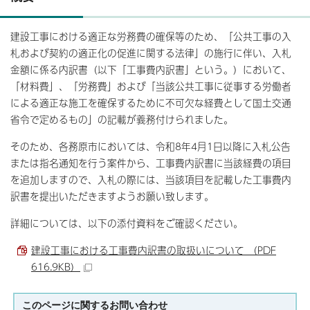
建設工事における適正な労務費の確保等のため、「公共工事の入
札および契約の適正化の促進に関する法律」の施行に伴い、入札
金額に係る内訳書（以下「工事費内訳書」という。）において、
「材料費」、「労務費」および「当該公共工事に従事する労働者
による適正な施工を確保するために不可欠な経費として国土交通
省令で定めるもの」の記載が義務付けられました。
そのため、各務原市においては、令和8年4月1日以降に入札公告
または指名通知を行う案件から、工事費内訳書に当該経費の項目
を追加しますので、入札の際には、当該項目を記載した工事費内
訳書を提出いただきますようお願い致します。
詳細については、以下の添付資料をご確認ください。
建設工事における工事費内訳書の取扱いについて （PDF
616.9KB）
このページに関する
お問い合わせ