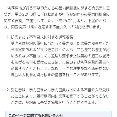
各務原市が行う事務事業からの暴力団排除に関する合意書に基
づき、平成22年8月に「各務原市が行う契約からの暴力団排除に
関する要綱」を施行しました。平成25年1月より、下記のとお
り、同要綱第11条に規定する不当介入への対応を行います。
妨害または不当要求に対する通報義務
受注者は契約の履行に当たって暴力団または暴力団員などか
ら事実関係および社会通念などに照らして合理的な理由が認
められない不当もしくは違法な要求または契約の適正な履行
を妨げる妨害を受けたときは、市長および各務原警察署長へ
通報することとします。なお、正当な理由がなく通報がない
場合は入札参加資格停止の措置を行うことがあります。
受注者は、暴力団または暴力団員などによる不当介入を受け
たことにより、履行期間内に業務を完了することができない
ときは、契約書に基づき協議を行うことができます。
このページに関する
お問い合わせ