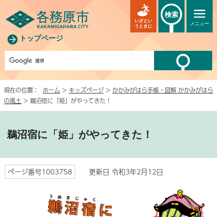
検索
いざとい
メニュー
うときに
トップページ
現在の位置：
ホーム
>
キッズページ
>
かかみがはら手帳・図解 かかみがはら
の風土
> 鵜沼宿に「姫」がやってきた！
鵜沼宿に「姫」がやってきた！
ページ番号1003758
更新日 令和3年2月12日