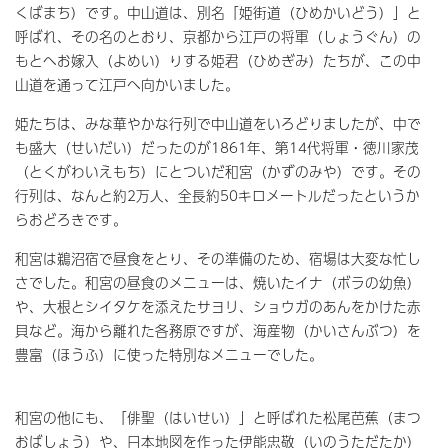
くばまち）です。中山道は、別名「姫街道（ひめかいどう）」と
呼ばれ、その名のとおり、京都から江戸の将軍（しょうぐん）の
もとへお嫁入（よめい）りする姫君（ひめぎみ）たちが、この中
山道を通って江戸へ向かいました。
姫たちは、みな華やかな行列で中山道をいろどりましたが、中で
も盛大（せいだい）だったのが1861年、第14代将軍・徳川家茂
（とくがわいえもち）にとついだ和宮（かずのみや）です。その
行列は、なんと約2万人、全長約50キロメートルだったというか
らおどろきです。
和宮は鵜沼宿で昼食をとり、その準備のため、宿場は大変な忙し
さでした。和宮の昼食のメニューは、焼いたイナ（ボラの幼魚）
や、大根とシイタケを添えたサヨリ、ショウガのあんをかけた赤
貝など。海から離れた各務原ですが、海産物（かいさんぶつ）を
豊富（ほうふ）に使った特別なメニューでした。
和宮の他にも、「俳聖（はいせい）」と呼ばれた松尾芭蕉（まつ
おばしょう）や、日本地図を作った伊能忠敬（いのうただたか）