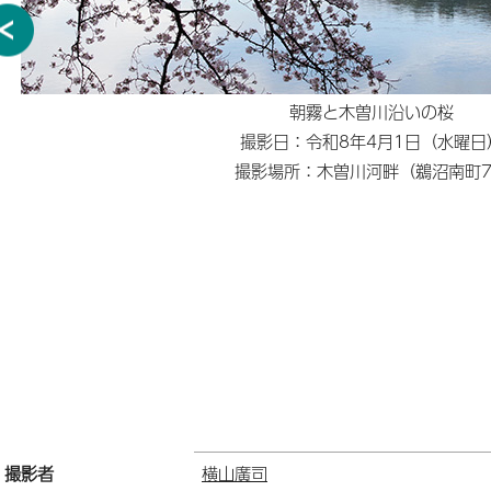
朝霧と木曽川沿いの桜
撮影日：令和8年4月1日（水曜日
撮影場所：木曽川河畔（鵜沼南町
撮影者
横山廣司