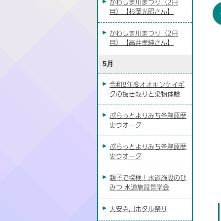
かわしま川まつり（2日
目）【杉岡光昭さん】
かわしま川まつり（2日
目）【高井孝純さん】
霧と木曽川沿いの桜
令和8年4月1日（水曜日）
5月
：木曽川河畔（鵜沼南町7）
令和8年度オオキンケイギ
クの抜き取りと染物体験
ぷらっとよりみち各務原歴
史ウオーク
ぷらっとよりみち各務原歴
史ウオーク
親子で探検！水道施設のひ
みつ 水道施設見学会
大安寺川ホタル祭り