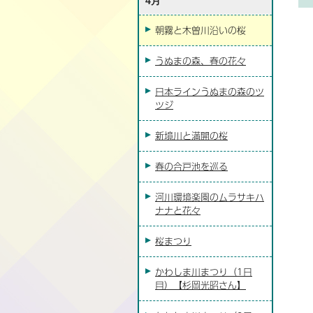
4月
朝霧と木曽川沿いの桜
うぬまの森、春の花々
日本ラインうぬまの森のツ
ツジ
新境川と満開の桜
春の合戸池を巡る
河川環境楽園のムラサキハ
ナナと花々
桜まつり
かわしま川まつり（1日
目）【杉岡光昭さん】