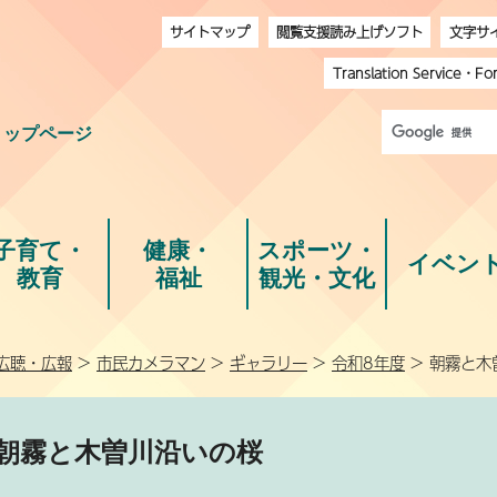
サイトマップ
閲覧支援読み上げソフト
文字サ
Translation Service
・
Fo
トップページ
子育て・
健康・
スポーツ・
イベン
教育
福祉
観光・文化
広聴・広報
>
市民カメラマン
>
ギャラリー
>
令和8年度
> 朝霧と木
朝霧と木曽川沿いの桜