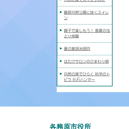
蘇原自然公園に咲くスイレ
ン
親子で楽しもう！ 真夏の虫
とり体験
夏の寒洞池周回
はたけサロンのひまわり畑
自然の家でひらく 科学のト
ビラ 化石ハンター
各務原市役所