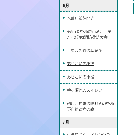
6月
木曽川鵜飼開き
第55回各務原市消防団第
7・8分団消防操法大会
うぬまの森の紫陽花
あじさいの小径
あじさいの小径
苧ヶ瀬池のスイレン
初夏、梅雨の晴れ間の各務
野自然遺産の森
7月
汚池に咲くスイレンの花