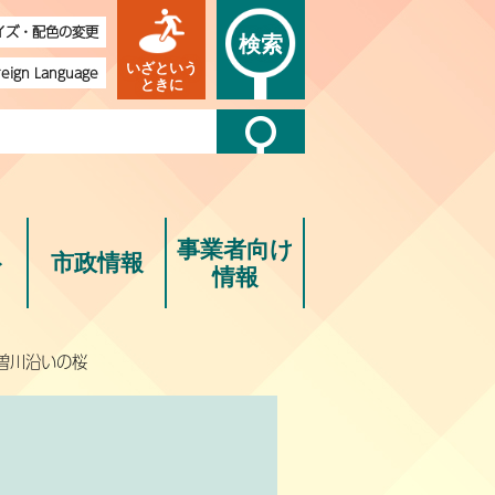
イズ・配色の変更
検索
いざという
reign Language
ときに
事業者向け
ト
市政情報
情報
曽川沿いの桜