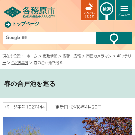
検索
いざとい
メニュー
うときに
トップページ
現在の位置：
ホーム
>
市政情報
>
広聴・広報
>
市民カメラマン
>
ギャラリ
ー
>
令和8年度
> 春の合戸池を巡る
春の合戸池を巡る
ページ番号1027444
更新日 令和8年4月20日