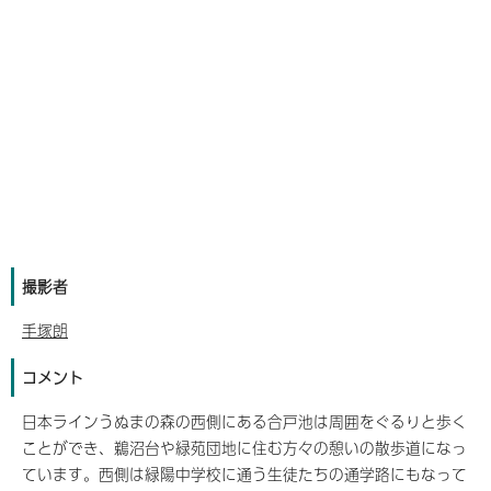
撮影者
手塚朗
コメント
日本ラインうぬまの森の西側にある合戸池は周囲をぐるりと歩く
ことができ、鵜沼台や緑苑団地に住む方々の憩いの散歩道になっ
ています。西側は緑陽中学校に通う生徒たちの通学路にもなって