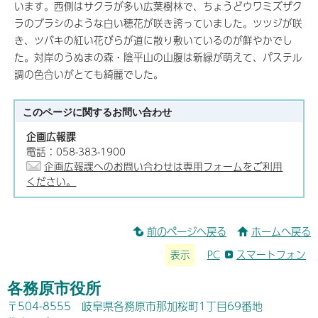
います。西側はサクラが多い広葉樹林で、ちょうどウワミズザク
ラのブラシのような白い穂花が咲き誇っていました。ツツジが咲
き、ツバキの紅い花びらが道に散り敷いているのが鮮やかでし
た。対岸のうぬまの森・陰平山の山腹は新緑が萌えて、パステル
調の色合いがとても綺麗でした。
このページに関する
お問い合わせ
企画広報課
電話：058-383-1900
企画広報課へのお問い合わせは専用フォームをご利用
ください。
前のページへ戻る
ホームへ戻る
表示
PC
スマートフォン
各務原市役所
〒504-8555 岐阜県各務原市那加桜町1丁目69番地