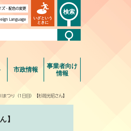
イズ・配色の変更
検索
いざという
reign Language
ときに
事業者向け
ト
市政情報
情報
川まつり（1日目）【杉岡光昭さん】
さん】