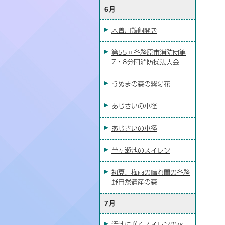
6月
木曽川鵜飼開き
第55回各務原市消防団第
7・8分団消防操法大会
うぬまの森の紫陽花
あじさいの小径
あじさいの小径
苧ヶ瀬池のスイレン
初夏、梅雨の晴れ間の各務
野自然遺産の森
7月
汚池に咲くスイレンの花