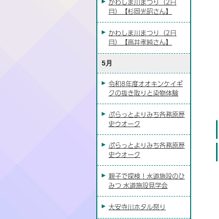
かわしま川まつり（2日
目）【杉岡光昭さん】
かわしま川まつり（2日
目）【高井孝純さん】
5月
かわしま川まつり
令和8年度オオキンケイギ
令和8年4月25日（土曜日）
クの抜き取りと染物体験
河川環境楽園（川島笠田町）
ぷらっとよりみち各務原歴
史ウオーク
ぷらっとよりみち各務原歴
史ウオーク
親子で探検！水道施設のひ
みつ 水道施設見学会
大安寺川ホタル祭り