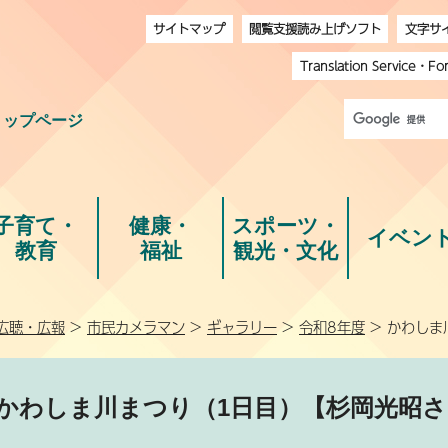
サイトマップ
閲覧支援読み上げソフト
文字サ
Translation Service
・
Fo
トップページ
子育て・
健康・
スポーツ・
イベン
教育
福祉
観光・文化
広聴・広報
>
市民カメラマン
>
ギャラリー
>
令和8年度
> かわしま
かわしま川まつり（1日目）【杉岡光昭