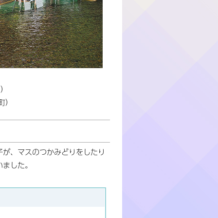
日）
町）
子が、マスのつかみどりをしたり
いました。