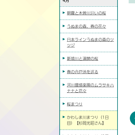
4月
朝霧と木曽川沿いの桜
うぬまの森、春の花々
日本ラインうぬまの森のツ
ツジ
新境川と満開の桜
春の合戸池を巡る
河川環境楽園のムラサキハ
ナナと花々
桜まつり
かわしま川まつり（1日
目）【杉岡光昭さん】