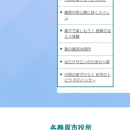
蘇原自然公園に咲くスイレ
ン
親子で楽しもう！ 真夏の虫
とり体験
夏の寒洞池周回
はたけサロンのひまわり畑
自然の家でひらく 科学のト
ビラ 化石ハンター
各務原市役所