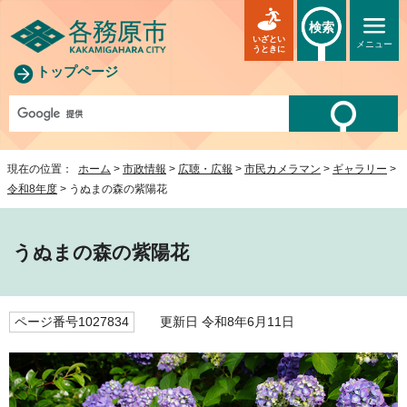
検索
いざとい
メニュー
うときに
トップページ
現在の位置：
ホーム
>
市政情報
>
広聴・広報
>
市民カメラマン
>
ギャラリー
>
令和8年度
> うぬまの森の紫陽花
うぬまの森の紫陽花
ページ番号1027834
更新日 令和8年6月11日