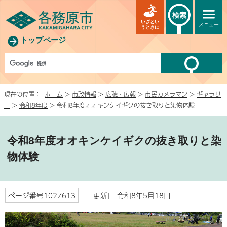
検索
いざとい
メニュー
うときに
トップページ
現在の位置：
ホーム
>
市政情報
>
広聴・広報
>
市民カメラマン
>
ギャラリ
ー
>
令和8年度
> 令和8年度オオキンケイギクの抜き取りと染物体験
令和8年度オオキンケイギクの抜き取りと染
物体験
ページ番号1027613
更新日 令和8年5月18日