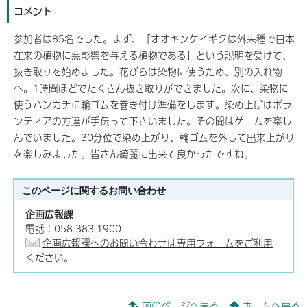
コメント
参加者は85名でした。まず、「オオキンケイギクは外来種で日本
在来の植物に悪影響を与える植物である」という説明を受けて、
抜き取りを始めました。花びらは染物に使うため、別の入れ物
へ。1時間ほどでたくさん抜き取りができました。次に、染物に
使うハンカチに輪ゴムを巻き付け準備をします。染め上げはボラ
ンティアの方達が手伝って下さいました。その間はゲームを楽し
んでいました。30分位で染め上がり、輪ゴムを外して出来上がり
を楽しみました。皆さん綺麗に出来て良かったですね。
このページに関する
お問い合わせ
企画広報課
電話：058-383-1900
企画広報課へのお問い合わせは専用フォームをご利用
ください。
前のページへ戻る
ホームへ戻る