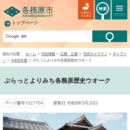
検索
いざとい
メニュー
うときに
トップページ
現在の位置：
ホーム
>
市政情報
>
広聴・広報
>
市民カメラマン
>
ギャラリ
ー
>
令和8年度
> ぷらっとよりみち各務原歴史ウオーク
ぷらっとよりみち各務原歴史ウオーク
ページ番号1027704
更新日 令和8年5月20日