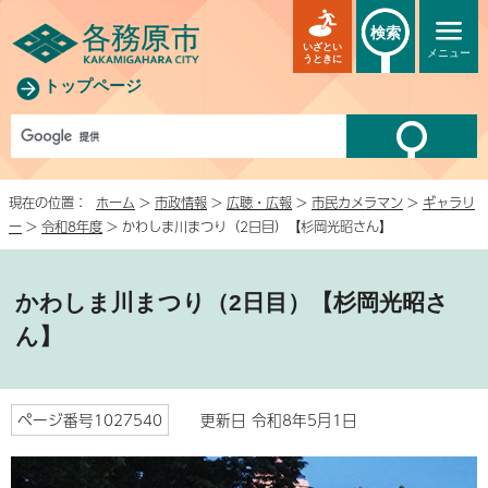
検索
いざとい
メニュー
うときに
トップページ
現在の位置：
ホーム
>
市政情報
>
広聴・広報
>
市民カメラマン
>
ギャラリ
ー
>
令和8年度
> かわしま川まつり（2日目）【杉岡光昭さん】
かわしま川まつり（2日目）【杉岡光昭さ
ん】
ページ番号1027540
更新日 令和8年5月1日