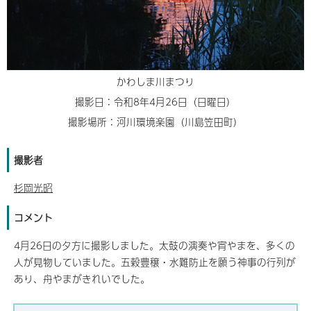
かわしま川まつり
撮影日：令和8年4月26日（日曜日）
撮影場所：河川環境楽園（川島笠田町）
撮影者
杉岡光昭
コメント
4月26日の夕方に撮影しました。太鼓の演奏や宵やまを、多くの
人が見物していました。五穀豊穣・水難防止を願う神事の行列が
あり、舟やまがきれいでした。