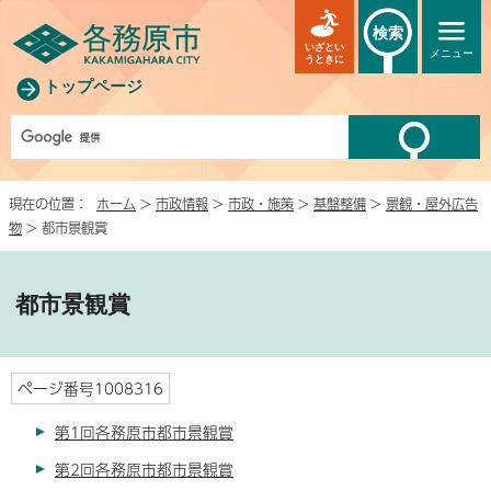
検索
いざとい
メニュー
うときに
トップページ
現在の位置：
ホーム
>
市政情報
>
市政・施策
>
基盤整備
>
景観・屋外広告
物
> 都市景観賞
都市景観賞
ページ番号1008316
第1回各務原市都市景観賞
第2回各務原市都市景観賞