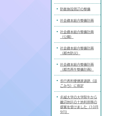
防衛施設周辺の整備
社会資本総合整備計画
社会資本総合整備計画
（公園）
社会資本総合整備計画
（都市防災）
社会資本総合整備計画
（都市再生整備計画）
歩行者利便増進道路（ほ
こみち）に指定
名城大学の大学院生から
鵜沼地区の土地利用等の
提案を受けました（10月
9日）