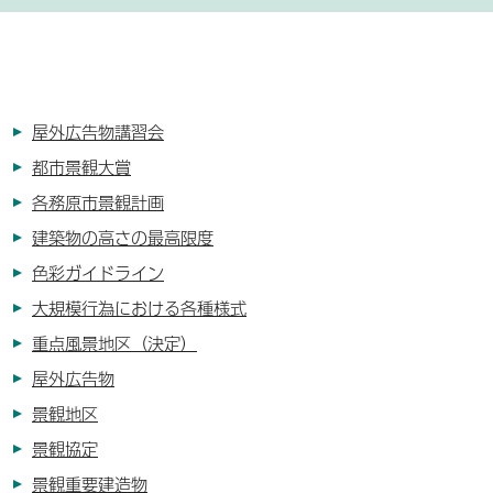
屋外広告物講習会
都市景観大賞
各務原市景観計画
建築物の高さの最高限度
色彩ガイドライン
大規模行為における各種様式
重点風景地区（決定）
屋外広告物
景観地区
景観協定
景観重要建造物