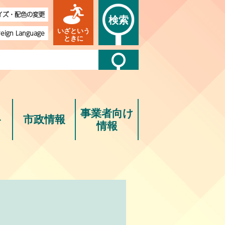
イズ・配色の変更
検索
いざという
reign Language
ときに
事業者向け
ト
市政情報
情報