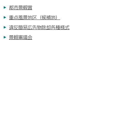
都市景観賞
重点風景地区（候補地）
違反簡易広告物除却各種様式
景観審議会