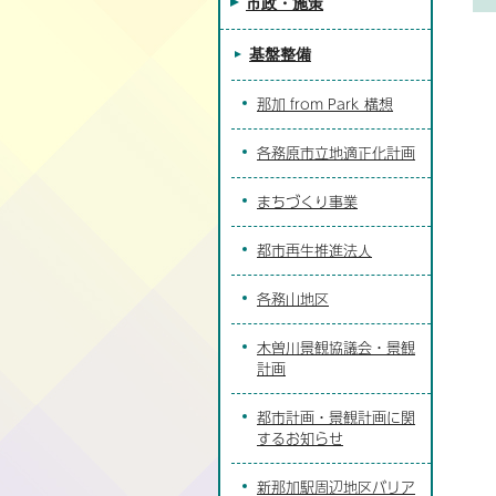
市政・施策
基盤整備
那加 from Park 構想
各務原市立地適正化計画
まちづくり事業
都市再生推進法人
各務山地区
木曽川景観協議会・景観
計画
都市計画・景観計画に関
するお知らせ
新那加駅周辺地区バリア