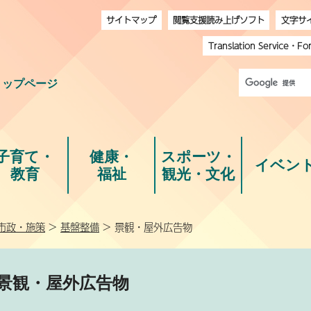
サイトマップ
閲覧支援読み上げソフト
文字サ
Translation Service
・
Fo
トップページ
子育て・
健康・
スポーツ・
イベン
教育
福祉
観光・文化
市政・施策
>
基盤整備
> 景観・屋外広告物
景観・屋外広告物