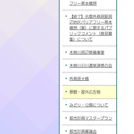
フリー基本構想
【終了】名電各務原駅周
辺地区バリアフリー基本
構想（案）に関するパブ
リックコメント（意見募
集）について
木曽川周辺整備事業
木曽川沿川濃尾連携の会
各務原大橋
景観・屋外広告物
みどり・公園について
都市計画マスタープラン
都市計画審議会