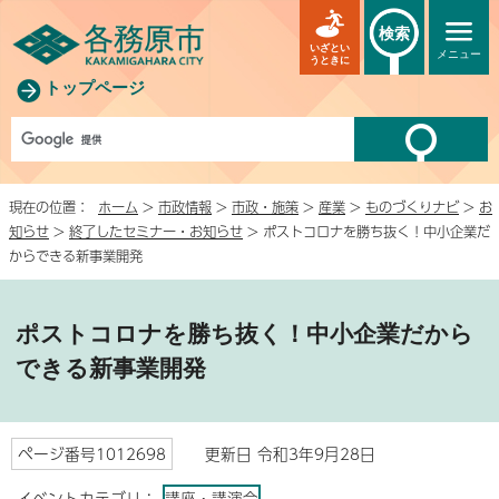
検索
いざとい
メニュー
うときに
トップページ
現在の位置：
ホーム
>
市政情報
>
市政・施策
>
産業
>
ものづくりナビ
>
お
知らせ
>
終了したセミナー・お知らせ
> ポストコロナを勝ち抜く！中小企業だ
からできる新事業開発
ポストコロナを勝ち抜く！中小企業だから
できる新事業開発
ページ番号1012698
更新日 令和3年9月28日
イベントカテゴリ：
講座・講演会