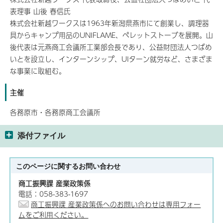
表理事 山後 春信氏
株式会社新越ワークスは1963年新潟県燕市にて創業し、調理器
具からキャンプ用品のUNIFLAME、ペレットストーブを展開。山
後代表は元燕商工会議所工業部会長であり、公益財団法人つばめ
いとを設立し、インターンシップ、UIターン就労など、さまざま
な事業に取組む。
主催
各務原市・各務原商工会議所
添付ファイル
このページに関する
お問い合わせ
商工振興課 産業政策係
電話：058-383-1697
商工振興課 産業政策係へのお問い合わせは専用フォー
ムをご利用ください。