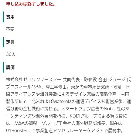
申し込みは終了しました。
費用
不要
定員
30人
講師
株式会社ゼロワンブースター 共同代表・取締役 合田 ジョージ 氏
プロフィールMBA、理工学修士。東芝の重電系研究所・設計、国
際アライアンスや海外製造によるデザイン家電の商品企画。村田
製作所にて、北米およびMotorolaの通信デバイス技術営業後、通
信分野の全社戦略に携わる。スマートフォン広告のNobot社のマ
ーケティングや海外展開を指揮、KDDIグループによる買収後に
は、M&Aの調整、グループ子会社の海外戦略部部長。現在は
01Boosterにて事業創造アクセラレーターをアジアで展開中。