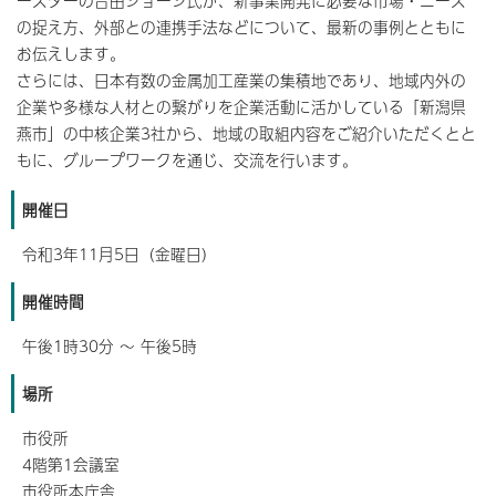
ースターの合田ジョージ氏が、新事業開発に必要な市場・ニーズ
の捉え方、外部との連携手法などについて、最新の事例とともに
お伝えします。
さらには、日本有数の金属加工産業の集積地であり、地域内外の
企業や多様な人材との繋がりを企業活動に活かしている「新潟県
燕市」の中核企業3社から、地域の取組内容をご紹介いただくとと
もに、グループワークを通じ、交流を行います。
開催日
令和3年11月5日（金曜日）
開催時間
午後1時30分 ～ 午後5時
場所
市役所
4階第1会議室
市役所本庁舎