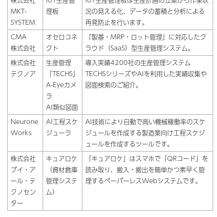
MKT-
理板
況の見える化、データの蓄積と分析による
SYSTEM
再発防止を行います。
CMA
オセロコネ
「製番・MRP・ロット管理」に対応したク
株式会社
クト
ラウド（SaaS）型生産管理システム。
株式会社
生産管理
導入実績4200社の生産管理システム
テクノア
「TECHS」
TECHSシリーズやAIを利用した実績収集や
A-Eyeカメ
図面検索のご紹介。
ラ
AI類似図面
Neurone
AI工程スケ
AI技術により自動で高い機械稼働率のスケ
Works
ジューラ
ジュールを作成する製造業向け工程スケジ
ュールを作成するツールです。
株式会社
キュアロケ
「キュアロケ」はスマホで「QRコード」を
ブイ・ア
（資材倉庫
読み取り、搬入・搬出を簡単かつ素早く管
ール・テ
管理システ
理するペーパーレスWebシステムです。
クノセン
ム）
ター