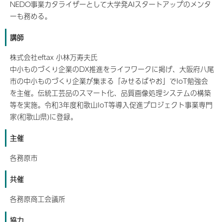
NEDO事業カタライザーとして大学発AIスタートアップのメンタ
ーも務める。
講師
株式会社eftax 小林万寿夫氏
中小ものづくり企業のDX推進をライフワークに掲げ、大阪府八尾
市の中小ものづくり企業が集まる「みせるばやお」でIoT勉強会
を主催。伝統工芸品のスマート化、品質画像処理システムの構築
等を実施。令和3年度和歌山IoT等導入促進プロジェクト事業専門
家(和歌山県)に登録。
主催
各務原市
共催
各務原商工会議所
協力