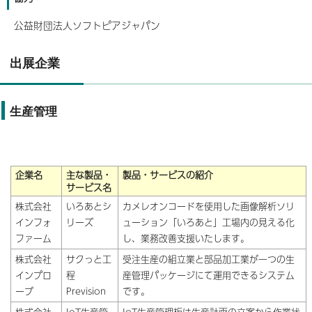
公益財団法人ソフトピアジャパン
出展企業
生産管理
企業名
主な製品・
製品・サービスの紹介
サービス名
株式会社
いろあとシ
カメレオンコードを使用した画像解析ソリ
インフォ
リーズ
ューション「いろあと」工場内の見える化
ファーム
し、業務改善支援いたします。
株式会社
サクっと工
受注生産の組立業と部品加工業が一つの生
インプロ
程
産管理パッケージにて運用できるシステム
ーブ
Prevision
です。
株式会社
IoT生産管
IoT生産管理板は生産計画の立案から作業状