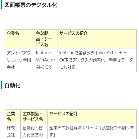
図面帳票のデジタル化
企業名
主な製
サービスの紹介
品・サー
ビス名
アントベアク
kintone
kintoneで業務改善！WinActor + AI
リエイツ合同
WinActor
OCRでデータ入力効率化！手書きデータ
会社
AI-OCR
にも対応。
自動化
企業
主な製品・
サービスの紹介
名
サービス名
株式
自動化・省
全業界の課題解決シリーズ「装置何でも創りま
会社
力化装置の
す」