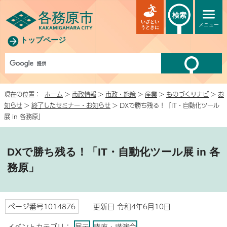
検索
いざとい
メニュー
うときに
トップページ
現在の位置：
ホーム
>
市政情報
>
市政・施策
>
産業
>
ものづくりナビ
>
お
知らせ
>
終了したセミナー・お知らせ
> DXで勝ち残る！「IT・自動化ツール
展 in 各務原」
DXで勝ち残る！「IT・自動化ツール展 in 各
務原」
ページ番号1014876
更新日 令和4年6月10日
イベントカテゴリ：
展示
講座・講演会