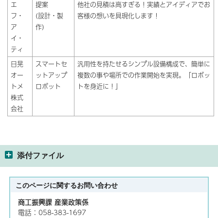
エ
提案
他社の見積は高すぎる！実績とアイディアでお
フ・
(設計・製
客様の想いを具現化します！
ア
作)
イ・
ティ
日晃
スマートセ
汎用性を持たせるシンプル設備構成で、簡単に
オー
ットアップ
複数の事や場所での作業開始を実現。「ロボッ
トメ
ロボット
トを身近に！」
株式
会社
添付ファイル
このページに関する
お問い合わせ
商工振興課 産業政策係
電話：058-383-1697