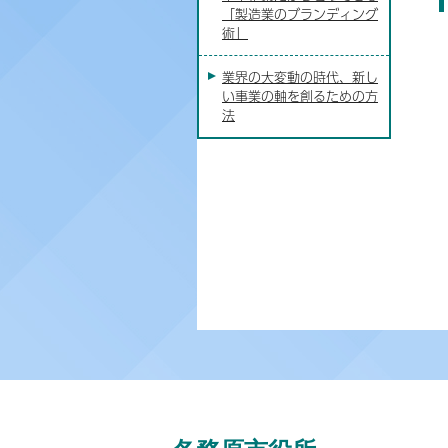
「製造業のブランディング
術」
業界の大変動の時代、新し
い事業の軸を創るための方
法