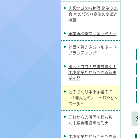
大阪地域×各務原 企業交流
会 ものづくり企業の変革と
挑戦
事業再構築補助金セミナー
社員を巻き込むトルネード
ブランディング
ポストコロナを勝ち抜く！
中小企業だからできる新事
業開発
ものづくり中小企業のIT・
IoT導入セミナー～DX化へ
の一歩～
これからの時代を勝ち抜
く！脱炭素経営セミナー
中小企業だからこそできる