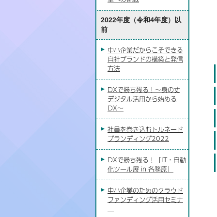
2022年度（令和4年度）以
前
中小企業だからこそできる
自社ブランドの構築と発信
方法
DXで勝ち残る！～身の丈
デジタル活用から始める
DX～
社員を巻き込むトルネード
ブランディング2022
DXで勝ち残る！「IT・自動
化ツール展 in 各務原」
中小企業のためのクラウド
ファンディング活用セミナ
ー