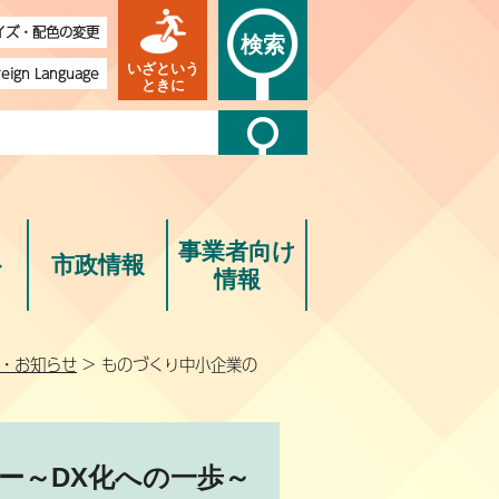
イズ・配色の変更
検索
いざという
reign Language
ときに
事業者向け
ト
市政情報
情報
・お知らせ
> ものづくり中小企業の
ナー～DX化への一歩～