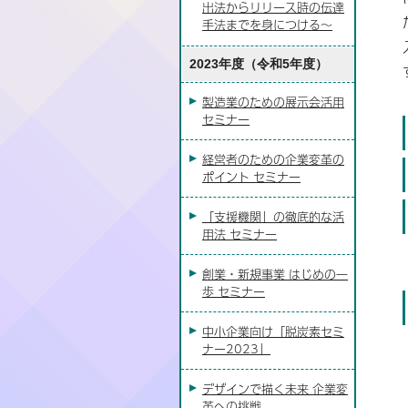
出法からリリース時の伝達
手法までを身につける〜
2023年度（令和5年度）
製造業のための展示会活用
セミナー
経営者のための企業変革の
ポイント セミナー
「支援機関」の徹底的な活
用法 セミナー
創業・新規事業 はじめの一
歩 セミナー
中小企業向け「脱炭素セミ
ナー2023」
デザインで描く未来 企業変
革への挑戦