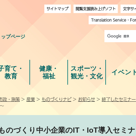
サイトマップ
閲覧支援読み上げソフト
文字サ
Translation Service
・
Fo
トップページ
子育て・
健康・
スポーツ・
イベン
教育
福祉
観光・文化
市政・施策
>
産業
>
ものづくりナビ
>
お知らせ
>
終了したセミナー
歩～
ものづくり中小企業のIT・IoT導入セミ