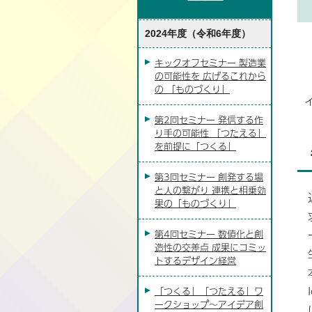
2024年度（令和6年度）
キックオフセミナー 製造業
の可能性を 広げるこれから
の 「ものづくり」
第2回セミナー 発信する作
り手の可能性 「つたえる」
を前提に「つくる」
第3回セミナー 創発する場
と人の繋がり 連携と相乗効
果の「ものづくり」
第4回セミナー 数値化と創
造性の交差点 成果にコミッ
トするデザイン経営
「つくる」「つたえる」ワ
ークショップ〜アイデア創