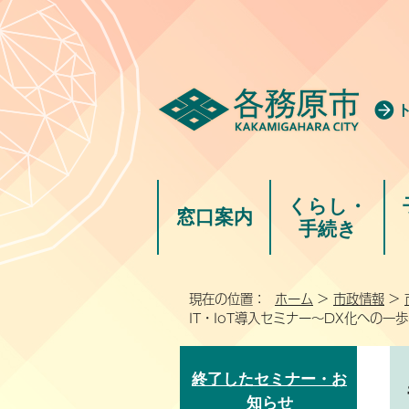
くらし・
窓口案内
手続き
現在の位置：
ホーム
>
市政情報
>
IT・IoT導入セミナー～DX化への一
終了したセミナー・お
知らせ