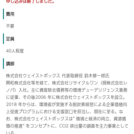
申し込みは終了しました。
費用
不要
定員
40人程度
講師
株式会社ウェイストボックス 代表取締役 鈴木修一郎氏
興和株式会社等を経て、株式会社リサイクルワン（現株式会社レ
ノバ）入社。主に資産除去債務等の環境デューデリジェンス業務
に従事、その後2006 年に株式会社ウェイストボックスを設立。
2018 年からは、環境省が実施する脱炭素経営による企業価値向
上促進プログラムにおける支援窓口を担当し、現在に至る。な
お、株式会社ウェイストボックスは” 環境と経済の両立、資源循
環の推進” をコンセプトに、CO2 排出量の調査を主力事業として
いる。