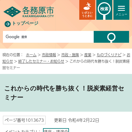
検索
いざとい
メニュー
うときに
トップページ
現在の位置：
ホーム
>
市政情報
>
市政・施策
>
産業
>
ものづくりナビ
>
お
知らせ
>
終了したセミナー・お知らせ
> これからの時代を勝ち抜く！脱炭素経
営セミナー
これからの時代を勝ち抜く！脱炭素経営セ
ミナー
ページ番号1013673
更新日 令和4年2月22日
イベントカテゴリ：
講座・講演会