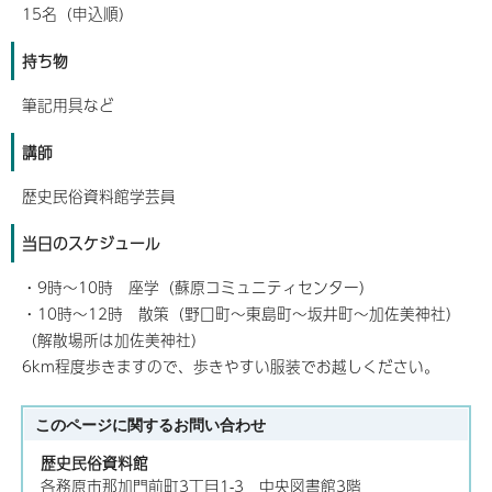
15名（申込順）
持ち物
筆記用具など
講師
歴史民俗資料館学芸員
当日のスケジュール
・9時～10時 座学（蘇原コミュニティセンター）
・10時～12時 散策（野口町～東島町～坂井町～加佐美神社）
（解散場所は加佐美神社）
6km程度歩きますので、歩きやすい服装でお越しください。
このページに関する
お問い合わせ
歴史民俗資料館
各務原市那加門前町3丁目1-3 中央図書館3階