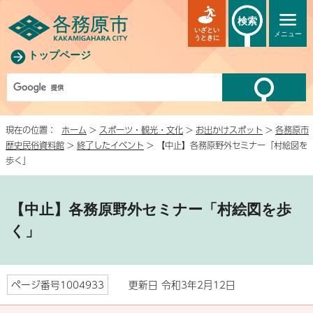
検索
いざとい
メニュー
うときに
トップページ
現在の位置：
ホーム
>
スポーツ・観光・文化
>
お出かけスポット
>
各務原市
歴史民俗資料館
>
終了したイベント
> 【中止】各務原野外セミナー「村絵図を
歩く」
【中止】各務原野外セミナー「村絵図を歩
く」
ページ番号1004933
更新日 令和3年2月12日