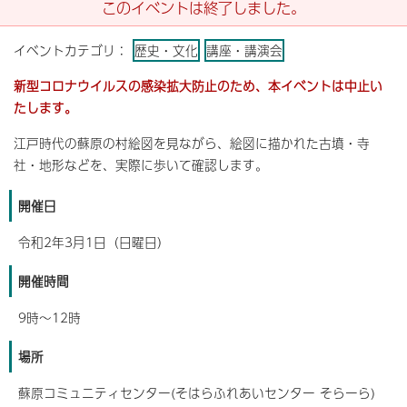
このイベントは終了しました。
イベントカテゴリ：
歴史・文化
講座・講演会
新型コロナウイルスの感染拡大防止のため、本イベントは中止い
たします。
江戸時代の蘇原の村絵図を見ながら、絵図に描かれた古墳・寺
社・地形などを、実際に歩いて確認します。
開催日
令和2年3月1日（日曜日）
開催時間
9時～12時
場所
蘇原コミュニティセンター(そはらふれあいセンター そらーら)