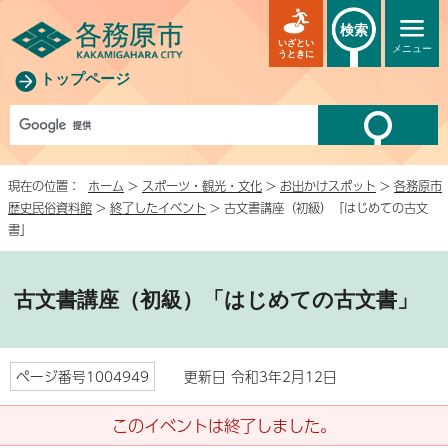
検索
いざとい
メニュー
うときに
トップページ
現在の位置：
ホーム
>
スポーツ・観光・文化
>
お出かけスポット
>
各務原市
歴史民俗資料館
>
終了したイベント
> 古文書講座（初級）「はじめての古文
書」
古文書講座（初級）「はじめての古文書」
ページ番号1004949
更新日 令和3年2月12日
このイベントは終了しました。