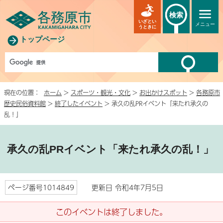
検索
いざとい
メニュー
うときに
トップページ
現在の位置：
ホーム
>
スポーツ・観光・文化
>
お出かけスポット
>
各務原市
歴史民俗資料館
>
終了したイベント
> 承久の乱PRイベント「来たれ承久の
乱！」
承久の乱PRイベント「来たれ承久の乱！」
ページ番号1014849
更新日 令和4年7月5日
このイベントは終了しました。