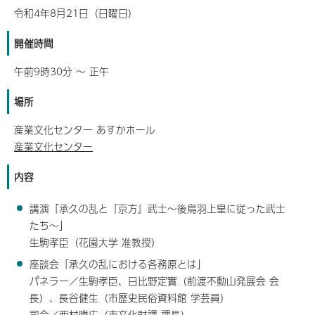
令和4年8月21日（日曜日）
開催時間
午前9時30分 ～ 正午
場所
産業文化センター あすかホール
産業文化センター
内容
講演「承久の乱と『京方』武士～後鳥羽上皇に従った武士
たち～」
生駒孝臣（花園大学 准教授）
座談会「承久の乱における各務原とは」
パネラー／生駒孝臣、日比野定實（前渡不動山発展会 会
長）、長谷健生（市歴史民俗資料館 学芸員）
司会／西村勝広（市文化財課 課長）