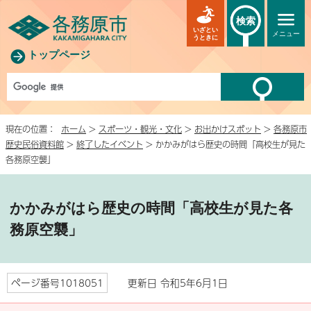
検索
いざとい
メニュー
うときに
トップページ
現在の位置：
ホーム
>
スポーツ・観光・文化
>
お出かけスポット
>
各務原市
歴史民俗資料館
>
終了したイベント
> かかみがはら歴史の時間「高校生が見た
各務原空襲」
かかみがはら歴史の時間「高校生が見た各
務原空襲」
ページ番号1018051
更新日 令和5年6月1日