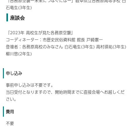
「各務原空襲ー未来につなぐにはー」岐阜県立各務原高等学校 白
石竜生(3年生)
座談会
「2023年 高校生が見た各務原空襲」
コーディネーター：市歴史民俗資料館 館長 戸崎憲一
登壇者：各務原高校のみなさん 白石竜生(3年生) 高村瑛祐(3年生)
柳川悠(2年生)
申し込み
事前申し込みは不要です。
当日受付となりますので、開始時間までに直接会場へお越しくだ
さい。
費用
不要