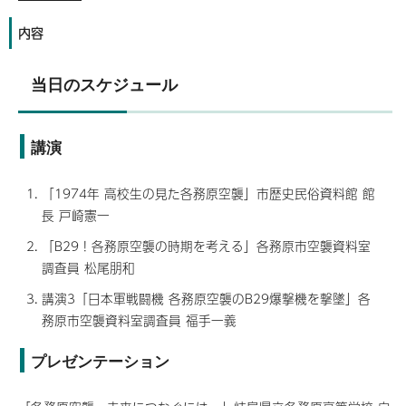
内容
当日のスケジュール
講演
「1974年 高校生の見た各務原空襲」市歴史民俗資料館 館
長 戸崎憲一
「B29！各務原空襲の時期を考える」各務原市空襲資料室
調査員 松尾朋和
講演3「日本軍戦闘機 各務原空襲のB29爆撃機を撃墜」各
務原市空襲資料室調査員 福手一義
プレゼンテーション