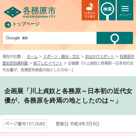
検索
いざとい
メニュー
うときに
トップページ
現在の位置：
ホーム
>
スポーツ・観光・文化
>
お出かけスポット
>
各務原市
歴史民俗資料館
>
終了したイベント
> 企画展「川上貞奴と各務原～日本初の近
代女優が、各務原を終焉の地としたのは～」
企画展「川上貞奴と各務原～日本初の近代女
優が、各務原を終焉の地としたのは～」
ページ番号1012680
更新日 令和4年3月9日