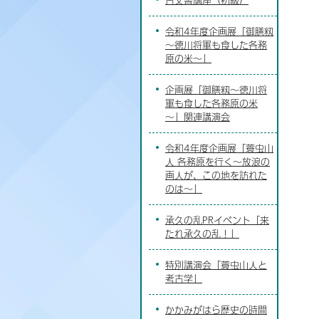
令和4年度企画展「御膳籾
～徳川将軍も食した各務
原の米～」
企画展「御膳籾～徳川将
軍も食した各務原の米
～」関連講演会
令和4年度企画展「蓑虫山
人 各務原を行く～放浪の
画人が、この地を訪れた
のは～」
承久の乱PRイベント「来
たれ承久の乱！」
特別講演会「蓑虫山人と
考古学」
かかみがはら歴史の時間