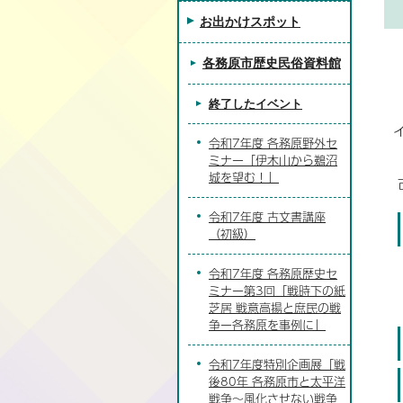
お出かけスポット
各務原市歴史民俗資料館
終了したイベント
令和7年度 各務原野外セ
ミナー「伊木山から鵜沼
城を望む！」
令和7年度 古文書講座
（初級）
令和7年度 各務原歴史セ
ミナー第3回「戦時下の紙
芝居 戦意高揚と庶民の戦
争ー各務原を事例に」
令和7年度特別企画展「戦
後80年 各務原市と太平洋
戦争～風化させない戦争