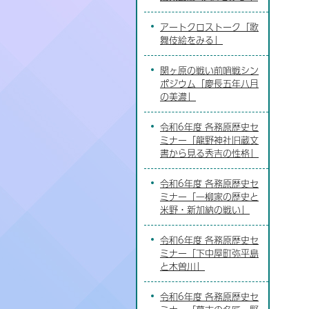
アートクロストーク「歌
舞伎絵をみる」
関ヶ原の戦い前哨戦シン
ポジウム「慶長五年八月
の美濃」
令和6年度 各務原歴史セ
ミナー「龍野神社旧蔵文
書から見る秀吉の性格」
令和6年度 各務原歴史セ
ミナー「一柳家の歴史と
米野・新加納の戦い」
令和6年度 各務原歴史セ
ミナー「下中屋町弥平島
と木曽川」
令和6年度 各務原歴史セ