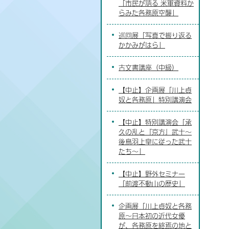
「市民が語る 米軍資料か
らみた各務原空襲」
巡回展「写真で振り返る
かかみがはら」
古文書講座（中級）
【中止】企画展「川上貞
奴と各務原」特別講演会
【中止】特別講演会「承
久の乱と『京方』武士～
後鳥羽上皇に従った武士
たち～」
【中止】野外セミナー
「前渡不動山の歴史」
企画展「川上貞奴と各務
原～日本初の近代女優
が、各務原を終焉の地と