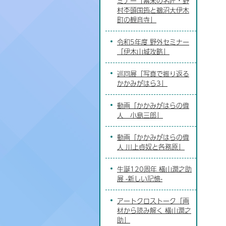
ミナー「幕末の名匠・野
村杢頭国筠と鵜沼大伊木
町の観音寺」
令和5年度 野外セミナー
「伊木山城攻略」
巡回展「写真で振り返る
かかみがはら3」
動画「かかみがはらの偉
人 小島三郎」
動画「かかみがはらの偉
人 川上貞奴と各務原」
生誕120周年 横山潤之助
展 -新しい記憶-
アートクロストーク「画
材から読み解く 横山潤之
助」