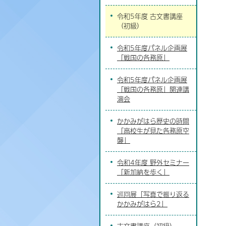
令和5年度 古文書講座
（初級）
令和5年度パネル企画展
「戦国の各務原」
令和5年度パネル企画展
「戦国の各務原」関連講
演会
かかみがはら歴史の時間
「高校生が見た各務原空
襲」
令和4年度 野外セミナー
「新加納を歩く」
巡回展「写真で振り返る
かかみがはら2」
古文書講座（初級）