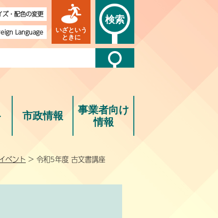
イズ・配色の変更
検索
いざという
reign Language
ときに
事業者向け
ト
市政情報
情報
イベント
> 令和5年度 古文書講座