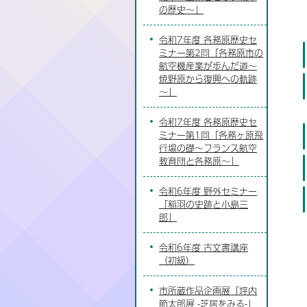
の歴史～」
令和7年度 各務原歴史セ
ミナー第2回「各務原市の
航空機産業が歩んだ道～
焼野原から復興への軌跡
～」
令和7年度 各務原歴史セ
ミナー第1回「各務ヶ原飛
行場の礎～フランス航空
教育団と各務原～」
令和6年度 野外セミナー
「稲羽の史跡と小島三
郎」
令和6年度 古文書講座
（初級）
市所蔵作品企画展「坪内
節太郎展 -芝居をみる-」