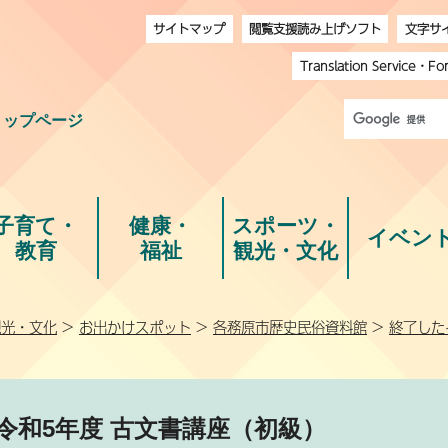
サイトマップ
閲覧支援読み上げソフト
文字サ
Translation Service
・
Fo
トップページ
子育て・
健康・
スポーツ・
イベン
教育
福祉
観光・文化
観光・文化
>
お出かけスポット
>
各務原市歴史民俗資料館
>
終了した
令和5年度 古文書講座（初級）