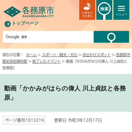
検索
いざとい
メニュー
うときに
トップページ
現在の位置：
ホーム
>
スポーツ・観光・文化
>
お出かけスポット
>
各務原市
歴史民俗資料館
>
終了したイベント
> 動画「かかみがはらの偉人 川上貞奴と
各務原」
動画「かかみがはらの偉人 川上貞奴と各務
原」
ページ番号1013219
更新日 令和3年12月17日