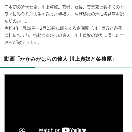
日本初の近代女優、川上貞奴。芸者、女優、実業家と数多くのド
ラマに彩られた人生を送った貞奴は、なぜ終焉の地に各務原を選
んだのかー。
令和4年1月29日～2月23日に開催する企画展「川上貞奴と各務
原」に先立ち、各務原ゆかりの偉人、川上貞奴の波乱に満ちた生
涯をご紹介します。
動画「かかみがはらの偉人 川上貞奴と各務原」