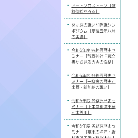
アートクロストーク「歌
舞伎絵をみる」
関ヶ原の戦い前哨戦シン
ポジウム「慶長五年八月
の美濃」
令和6年度 各務原歴史セ
ミナー「龍野神社旧蔵文
書から見る秀吉の性格」
令和6年度 各務原歴史セ
ミナー「一柳家の歴史と
米野・新加納の戦い」
令和6年度 各務原歴史セ
ミナー「下中屋町弥平島
と木曽川」
令和6年度 各務原歴史セ
ミナー「幕末の名匠・野
村杢頭国筠と鵜沼大伊木