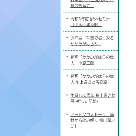
町の観音寺」
令和5年度 野外セミナー
「伊木山城攻略」
巡回展「写真で振り返る
かかみがはら3」
動画「かかみがはらの偉
人 小島三郎」
動画「かかみがはらの偉
人 川上貞奴と各務原」
生誕120周年 横山潤之助
展 -新しい記憶-
アートクロストーク「画
材から読み解く 横山潤之
助」