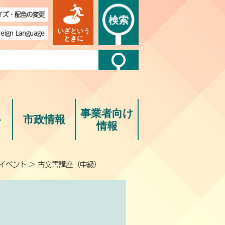
イズ・配色の変更
検索
いざという
reign Language
ときに
事業者向け
ト
市政情報
情報
イベント
> 古文書講座（中級）