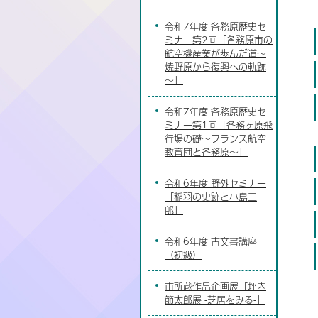
令和7年度 各務原歴史セ
ミナー第2回「各務原市の
航空機産業が歩んだ道～
焼野原から復興への軌跡
～」
令和7年度 各務原歴史セ
ミナー第1回「各務ヶ原飛
行場の礎～フランス航空
教育団と各務原～」
令和6年度 野外セミナー
「稲羽の史跡と小島三
郎」
令和6年度 古文書講座
（初級）
市所蔵作品企画展「坪内
節太郎展 -芝居をみる-」