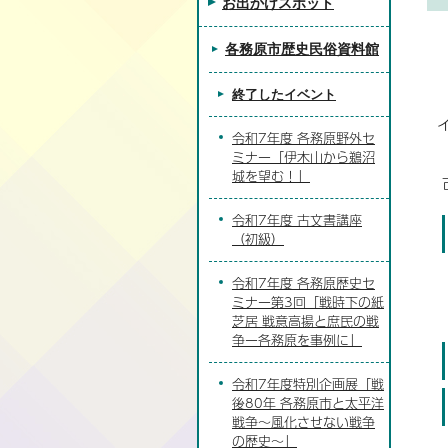
お出かけスポット
各務原市歴史民俗資料館
終了したイベント
令和7年度 各務原野外セ
ミナー「伊木山から鵜沼
城を望む！」
令和7年度 古文書講座
（初級）
令和7年度 各務原歴史セ
ミナー第3回「戦時下の紙
芝居 戦意高揚と庶民の戦
争ー各務原を事例に」
令和7年度特別企画展「戦
後80年 各務原市と太平洋
戦争～風化させない戦争
の歴史～」