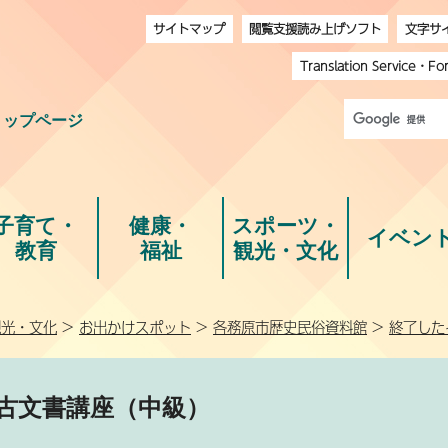
サイトマップ
閲覧支援読み上げソフト
文字サ
Translation Service
・
Fo
トップページ
子育て・
健康・
スポーツ・
イベン
教育
福祉
観光・文化
観光・文化
>
お出かけスポット
>
各務原市歴史民俗資料館
>
終了した
古文書講座（中級）