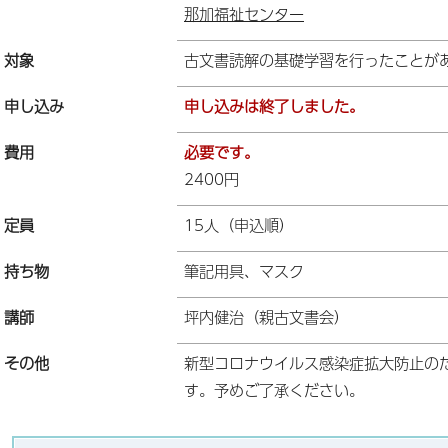
那加福祉センター
対象
古文書読解の基礎学習を行ったことが
申し込み
申し込みは終了しました。
費用
必要です。
2400円
定員
15人（申込順）
持ち物
筆記用具、マスク
講師
坪内健治（親古文書会）
その他
新型コロナウイルス感染症拡大防止の
す。予めご了承ください。