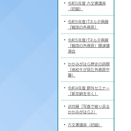
令和5年度 古文書講座
（初級）
令和5年度パネル企画展
「戦国の各務原」
令和5年度パネル企画展
「戦国の各務原」関連講
演会
かかみがはら歴史の時間
「高校生が見た各務原空
襲」
令和4年度 野外セミナー
「新加納を歩く」
巡回展「写真で振り返る
かかみがはら2」
古文書講座（初級）