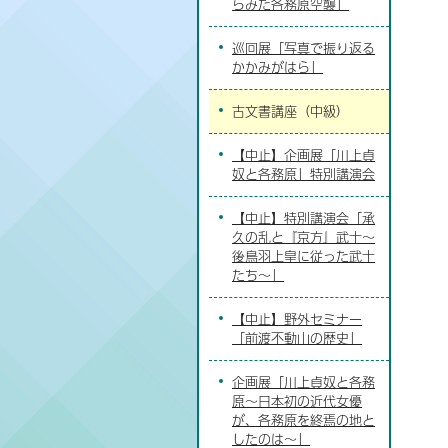
らみた各務原空襲」
巡回展「写真で振り返る
かかみがはら」
古文書講座（中級）
【中止】企画展「川上貞
奴と各務原」特別講演会
【中止】特別講演会「承
久の乱と『京方』武士～
後鳥羽上皇に従った武士
たち～」
【中止】野外セミナー
「前渡不動山の歴史」
企画展「川上貞奴と各務
原～日本初の近代女優
が、各務原を終焉の地と
したのは～」