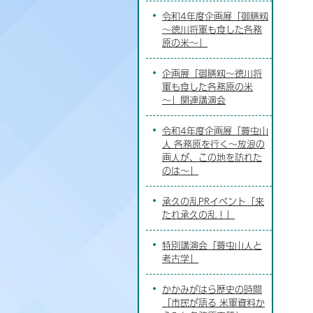
令和4年度企画展「御膳籾
～徳川将軍も食した各務
原の米～」
企画展「御膳籾～徳川将
軍も食した各務原の米
～」関連講演会
令和4年度企画展「蓑虫山
人 各務原を行く～放浪の
画人が、この地を訪れた
のは～」
承久の乱PRイベント「来
たれ承久の乱！」
特別講演会「蓑虫山人と
考古学」
かかみがはら歴史の時間
「市民が語る 米軍資料か