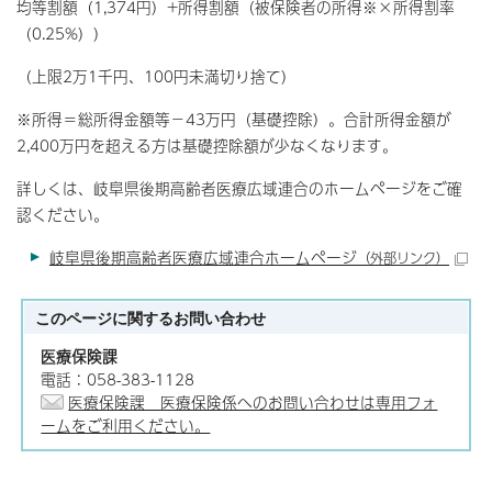
均等割額（1,374円）+所得割額（被保険者の所得※×所得割率
（0.25%））
（上限2万1千円、100円未満切り捨て）
※所得＝総所得金額等－43万円（基礎控除）。合計所得金額が
2,400万円を超える方は基礎控除額が少なくなります。
詳しくは、岐阜県後期高齢者医療広域連合のホームページをご確
認ください。
岐阜県後期高齢者医療広域連合ホームページ
（外部リンク）
このページに関する
お問い合わせ
医療保険課
電話：058-383-1128
医療保険課 医療保険係へのお問い合わせは専用フォ
ームをご利用ください。