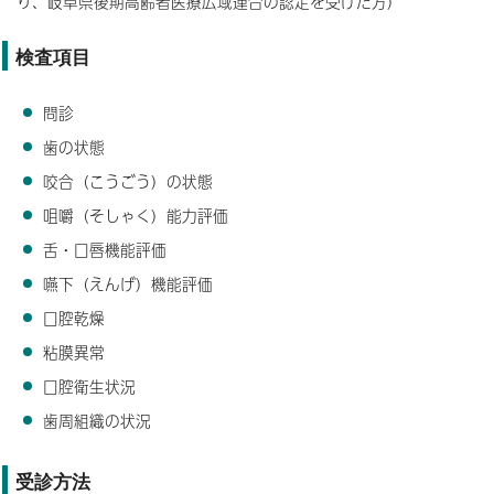
り、岐阜県後期高齢者医療広域連合の認定を受けた方）
検査項目
問診
歯の状態
咬合（こうごう）の状態
咀嚼（そしゃく）能力評価
舌・口唇機能評価
嚥下（えんげ）機能評価
口腔乾燥
粘膜異常
口腔衛生状況
歯周組織の状況
受診方法