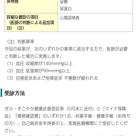
尿検査
尿糖
尿蛋白
詳細な健診の項目
心電図検査
（医師の判断による追加項
目）（注）
（注）判断基準
今回の結果が、次のいずれかの基準に該当する方で、医師が必要
と判断した場合に実施します。
（1）血圧 収縮期が140mmHg以上
（2）血圧 拡張期が90mmHg以上
（3）自覚症状および他覚症状 不整脈が疑われる
受診方法
ぎふ・すこやか健康診査受診券（5月末に送付）と「マイナ保険
証」「資格確認書」のいずれか1点、お薬手帳・健康手帳（お持ち
の方）、自己負担金を持参の上、実施医療機関にて受診してくだ
さい。