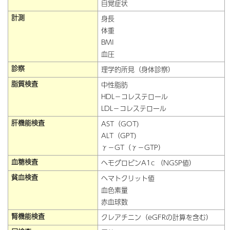
自覚症状
計測
身長
体重
BMI
血圧
診察
理学的所見（身体診察）
脂質検査
中性脂肪
HDL－コレステロール
LDL－コレステロール
肝機能検査
AST（GOT)
ALT（GPT)
γ－GT（γ－GTP）
血糖検査
ヘモグロビンA1c （NGSP値）
貧血検査
ヘマトクリット値
血色素量
赤血球数
腎機能検査
クレアチニン（eGFRの計算を含む）