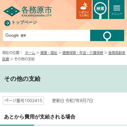
検索
いざとい
メニュー
うときに
トップページ
現在の位置：
ホーム
>
健康・福祉
>
健康保険・年金・介護保険
>
後期高齢者
医療
> その他の支給
その他の支給
ページ番号1002415
更新日 令和7年8月7日
あとから費用が支給される場合