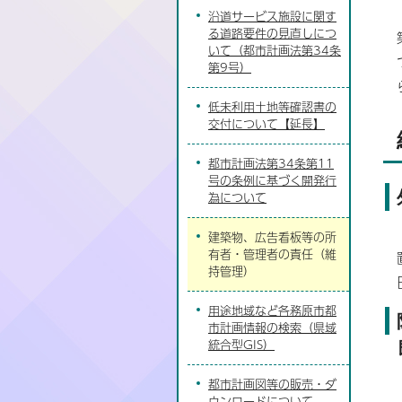
沿道サービス施設に関す
る道路要件の見直しにつ
いて（都市計画法第34条
第9号）
低未利用土地等確認書の
交付について【延長】
都市計画法第34条第11
号の条例に基づく開発行
為について
建築物、広告看板等の所
有者・管理者の責任（維
持管理）
用途地域など各務原市都
市計画情報の検索（県域
統合型GIS）
都市計画図等の販売・ダ
ウンロードについて