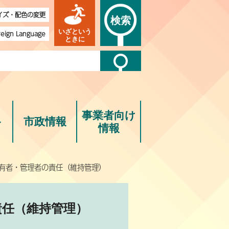
イズ・配色の変更
検索
いざという
reign Language
ときに
事業者向け
ト
市政情報
情報
所有者・管理者の責任（維持管理）
責任（維持管理）