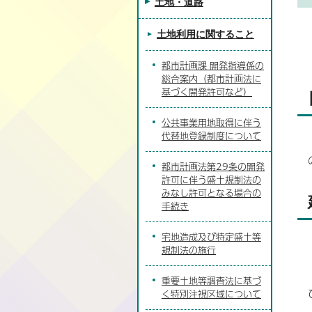
土地・道路
土地利用に関すること
都市計画課 開発指導係の
総合案内（都市計画法に
基づく開発許可など）
公共事業用地取得に伴う
代替地登録制度について
都市計画法第29条の開発
許可に伴う盛土規制法の
みなし許可となる場合の
手続き
宅地造成及び特定盛土等
規制法の施行
重要土地等調査法に基づ
く特別注視区域について