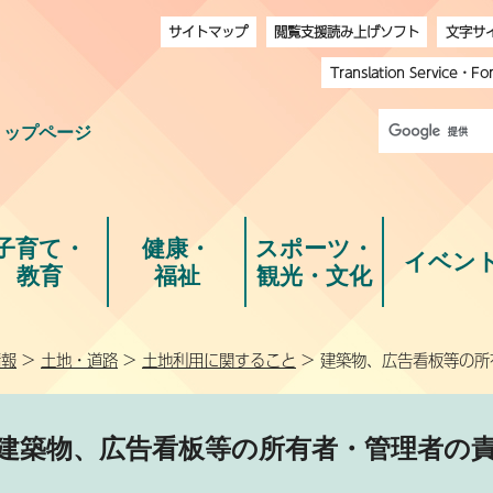
サイトマップ
閲覧支援読み上げソフト
文字サ
Translation Service
・
Fo
トップページ
子育て・
健康・
スポーツ・
イベン
教育
福祉
観光・文化
情報
>
土地・道路
>
土地利用に関すること
> 建築物、広告看板等の
建築物、広告看板等の所有者・管理者の