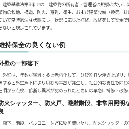
建築基準法第8条では、建築物の所有者・管理者は規模の大小に
築物の敷地、構造、防火、避難、衛生、および建築設備（換気、排
ついて常時適法な状態にし、状況に応じた補修、改修をして安全で
らないと規定されています。
維持保全の良くない例
外壁の一部落下
外壁は、年数が経過すると老朽化して、ひび割れや浮き上がり、
置すると外壁落下により思わぬ事故が発生し、社会的な責任も問わ
日頃から点検、診断し異常が認められたときには早急に補修・改修
防火シャッター、防火戸、避難階段、非常用照明
良
廊下、階段、バルコニーなどに物を置いたり、防火シャッターの