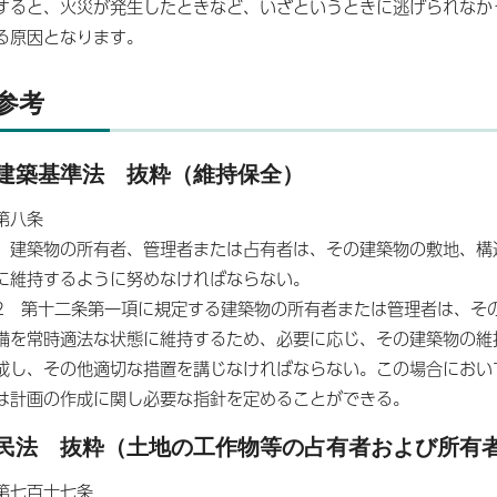
すると、火災が発生したときなど、いざというときに逃げられなか
る原因となります。
参考
建築基準法 抜粋（維持保全）
第八条
建築物の所有者、管理者または占有者は、その建築物の敷地、構
に維持するように努めなければならない。
2 第十二条第一項に規定する建築物の所有者または管理者は、そ
備を常時適法な状態に維持するため、必要に応じ、その建築物の維
成し、その他適切な措置を講じなければならない。この場合におい
は計画の作成に関し必要な指針を定めることができる。
民法 抜粋（土地の工作物等の占有者および所有
第七百十七条