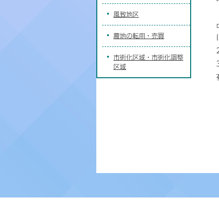
風致地区
農地の転用・売買
市街化区域・市街化調整
区域