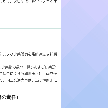
ったり、火災による被害を大きくす
造および建築設備を常時適法な状態
の建築物の敷地、構造および建築設
持保全に関する準則または計画を作
て、国土交通大臣は、当該準則また
者の責任）