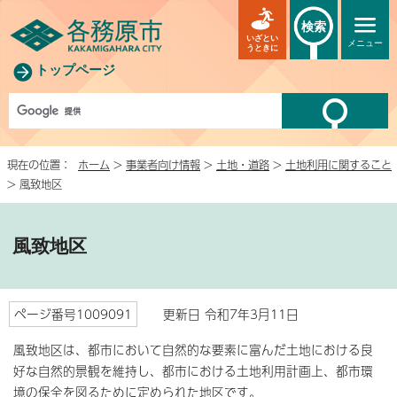
検索
いざとい
メニュー
うときに
トップページ
現在の位置：
ホーム
>
事業者向け情報
>
土地・道路
>
土地利用に関すること
> 風致地区
風致地区
ページ番号1009091
更新日 令和7年3月11日
風致地区は、都市において自然的な要素に富んだ土地における良
好な自然的景観を維持し、都市における土地利用計画上、都市環
境の保全を図るために定められた地区です。