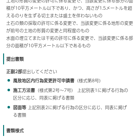
土地の形質の変更の許可に係る変更で、当該変更に係る部分の面
積が10平方メートル以下であり、かつ、高さが1.5メートルを超
えるのりを生ずる切土または盛土を伴わないもの
土石の類の採取の許可に係る変更で、当該変更に係る地形の変更
が前号の土地の形質の変更と同程度のもの
水面の埋立てまたは干拓の許可に係る変更で、当該変更に係る部
分の面積が10平方メートル以下であるもの
提出書類
正副2部
提出してください
風致地区内行為変更許可申請書
（様式第8号)
施工方法書
（様式第2号～7号） 上記別表1に掲げる行為の
区分に応じ、同表に掲げる書類
図面等
上記別表2に掲げる行為の区分に応じ、同表に掲げ
る書類
書類様式