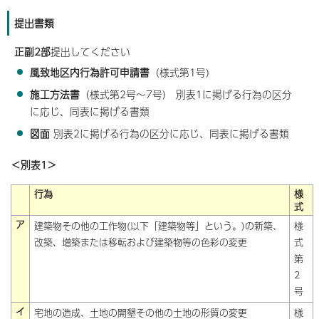
提出書類
正副2部
提出してください
風致地区内行為許可申請書
（様式第1号)
施工方法書
（様式第2号～7号） 別表1に掲げる行為の区分
に応じ、同表に掲げる書類
図面
別表2に掲げる行為の区分に応じ、同表に掲げる書類
＜別表1＞
行為
様
式
ア
建築物その他の工作物(以下「建築物等」という。)の新築、
様
改築、増築または移転および建築物等の色彩の変更
式
第
2
号
イ
宅地の造成、土地の開墾その他の土地の形質の変更
様