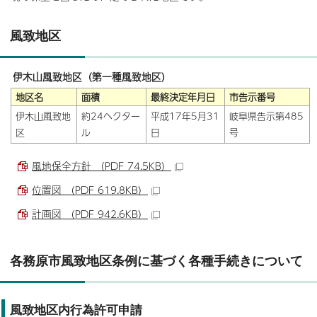
風致地区
伊木山風致地区（第一種風致地区）
地
区名
面積
最終決定年月日
市告示番号
伊木山風致地
約24ヘクター
平成17年5月31
岐阜県告示第485
区
ル
日
号
風地保全方針 （PDF 74.5KB）
位置図 （PDF 619.8KB）
計画図 （PDF 942.6KB）
各務原市風致地区条例に基づく各種手続きについて
風致地区内行為許可申請