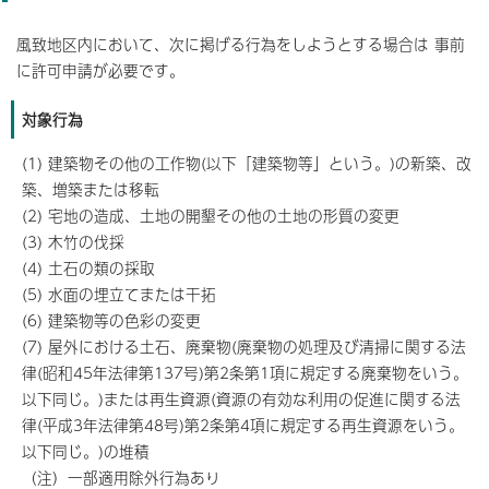
風致地区内において、次に掲げる行為をしようとする場合は 事前
に許可申請が必要です。
対象行為
(1) 建築物その他の工作物(以下「建築物等」という。)の新築、改
築、増築または移転
(2) 宅地の造成、土地の開墾その他の土地の形質の変更
(3) 木竹の伐採
(4) 土石の類の採取
(5) 水面の埋立てまたは干拓
(6) 建築物等の色彩の変更
(7) 屋外における土石、廃棄物(廃棄物の処理及び清掃に関する法
律(昭和45年法律第137号)第2条第1項に規定する廃棄物をいう。
以下同じ。)または再生資源(資源の有効な利用の促進に関する法
律(平成3年法律第48号)第2条第4項に規定する再生資源をいう。
以下同じ。)の堆積
（注）一部適用除外行為あり