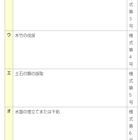
式
第
3
号
ウ
木竹の伐採
様
式
第
4
号
エ
土石の類の採取
様
式
第
5
号
オ
水面の埋立てまたは干拓
様
式
第
6