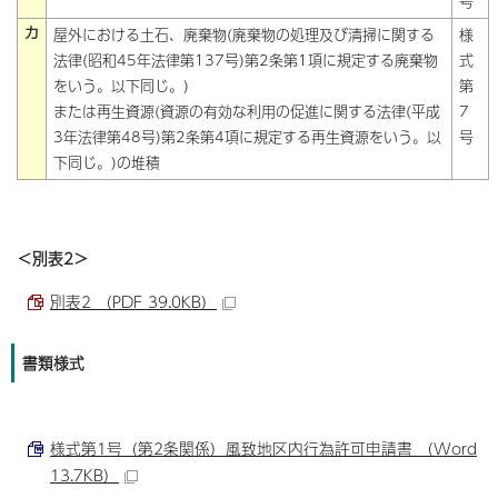
号
カ
屋外における土石、廃棄物(廃棄物の処理及び清掃に関する
様
法律(昭和45年法律第137号)第2条第1項に規定する廃棄物
式
をいう。以下同じ。)
第
または再生資源(資源の有効な利用の促進に関する法律(平成
7
3年法律第48号)第2条第4項に規定する再生資源をいう。以
号
下同じ。)の堆積
＜別表2＞
別表2 （PDF 39.0KB）
書類様式
様式第1号（第2条関係）風致地区内行為許可申請書 （Word
13.7KB）