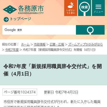
検索
いざとい
メニュー
うときに
トップページ
現在の位置：
ホーム
>
市政情報
>
広聴・広報
>
ズームアップかかみがはら
>
令和7年度
> 令和7年度「新規採用職員辞令交付式」を開催（4月1日）
令和7年度「新規採用職員辞令交付式」を開
催（4月1日）
ページ番号1024374
更新日 令和7年4月2日
市役所で新規採用職員辞令交付式が行われ、新たに入庁した職員