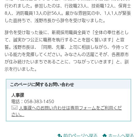
行われました。参加したのは、行政職23人、技術職12人、保育士
8人、消防職員13人の計56人。厳かな雰囲気の中、1人1人が緊張
した面持ちで、浅野市長から辞令を受け取りました。
辞令を受け取った後に、新規採用職員全員で「全体の奉仕者とし
て、誠実かつ公正に職務を執行することを固く誓います」と宣
誓。浅野市長は、「同期、先輩、上司に相談しながら、今持って
いる能力を発揮してください。みなさんの活躍こそが、各務原市
が住み続けたいまちであることに、つながっていきます」と、訓
示を行いました。
このページに関する
お問い合わせ
人事課
電話：058-383-1450
人事課へのお問い合わせは専用フォームをご利用くだ
さい。
前のページへ戻る
ホームへ戻る