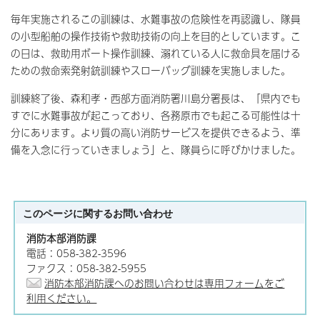
毎年実施されるこの訓練は、水難事故の危険性を再認識し、隊員
の小型船舶の操作技術や救助技術の向上を目的としています。こ
の日は、救助用ボート操作訓練、溺れている人に救命具を届ける
ための救命索発射銃訓練やスローバッグ訓練を実施しました。
訓練終了後、森和孝・西部方面消防署川島分署長は、「県内でも
すでに水難事故が起こっており、各務原市でも起こる可能性は十
分にあります。より質の高い消防サービスを提供できるよう、準
備を入念に行っていきましょう」と、隊員らに呼びかけました。
このページに関する
お問い合わせ
消防本部消防課
電話：058-382-3596
ファクス：058-382-5955
消防本部消防課へのお問い合わせは専用フォームをご
利用ください。