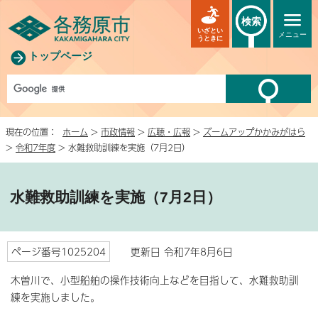
検索
いざとい
メニュー
うときに
トップページ
現在の位置：
ホーム
>
市政情報
>
広聴・広報
>
ズームアップかかみがはら
>
令和7年度
> 水難救助訓練を実施（7月2日）
水難救助訓練を実施（7月2日）
ページ番号1025204
更新日 令和7年8月6日
木曽川で、小型船舶の操作技術向上などを目指して、水難救助訓
練を実施しました。