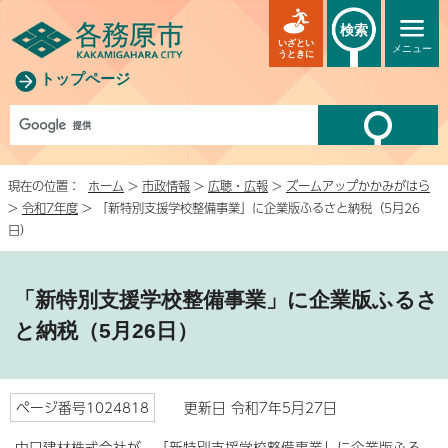
検索
いざとい
メニュー
うときに
トップページ
現在の位置：
ホーム
>
市政情報
>
広聴・広報
>
ズームアップかかみがはら
>
令和7年度
> 「新特別支援学校整備事業」に企業版ふるさと納税（5月26
日）
「新特別支援学校整備事業」に企業版ふるさ
と納税（5月26日）
ページ番号1024818
更新日 令和7年5月27日
中日建材株式会社が、「新特別支援学校整備事業」に企業版ふる