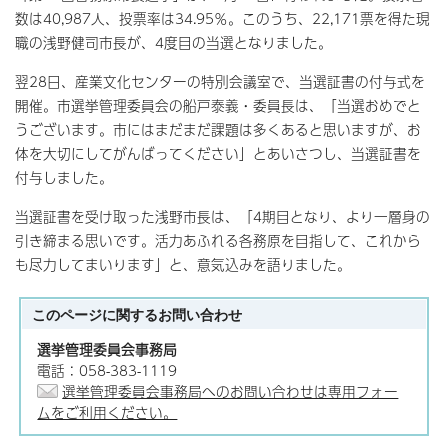
数は40,987人、投票率は34.95％。このうち、22,171票を得た現
職の浅野健司市長が、4度目の当選となりました。
翌28日、産業文化センターの特別会議室で、当選証書の付与式を
開催。市選挙管理委員会の船戸泰義・委員長は、「当選おめでと
うございます。市にはまだまだ課題は多くあると思いますが、お
体を大切にしてがんばってください」とあいさつし、当選証書を
付与しました。
当選証書を受け取った浅野市長は、「4期目となり、より一層身の
引き締まる思いです。活力あふれる各務原を目指して、これから
も尽力してまいります」と、意気込みを語りました。
このページに関する
お問い合わせ
選挙管理委員会事務局
電話：058-383-1119
選挙管理委員会事務局へのお問い合わせは専用フォー
ムをご利用ください。