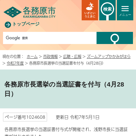
検索
いざとい
メニュー
うときに
トップページ
現在の位置：
ホーム
>
市政情報
>
広聴・広報
>
ズームアップかかみがはら
>
令和7年度
> 各務原市長選挙の当選証書を付与（4月28日）
各務原市長選挙の当選証書を付与（4月28
日）
ページ番号1024608
更新日 令和7年5月1日
各務原市長選挙の当選証書付与式が開催され、浅野市長に当選証