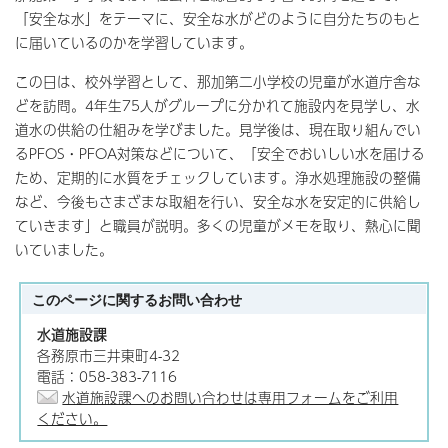
「安全な水」をテーマに、安全な水がどのように自分たちのもと
に届いているのかを学習しています。
この日は、校外学習として、那加第二小学校の児童が水道庁舎な
どを訪問。4年生75人がグループに分かれて施設内を見学し、水
道水の供給の仕組みを学びました。見学後は、現在取り組んでい
るPFOS・PFOA対策などについて、「安全でおいしい水を届ける
ため、定期的に水質をチェックしています。浄水処理施設の整備
など、今後もさまざまな取組を行い、安全な水を安定的に供給し
ていきます」と職員が説明。多くの児童がメモを取り、熱心に聞
いていました。
このページに関する
お問い合わせ
水道施設課
各務原市三井東町4-32
電話：058-383-7116
水道施設課へのお問い合わせは専用フォームをご利用
ください。